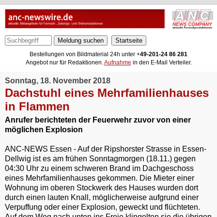
Meldung suchen
Bestellungen von Bildmaterial 24h unter +
49-201-24 86 281
Angebot nur für Redaktionen.
Aufnahme
in den E-Mail Verteiler.
Sonntag, 18. November 2018
Dachstuhl eines Mehrfamilienhauses
in Flammen
Anrufer berichteten der Feuerwehr zuvor von einer
möglichen Explosion
ANC-NEWS Essen - Auf der Ripshorster Strasse in Essen-
Dellwig ist es am frühen Sonntagmorgen (18.11.) gegen
04:30 Uhr zu einem schweren Brand im Dachgeschoss
eines Mehrfamilienhauses gekommen. Die Mieter einer
Wohnung im oberen Stockwerk des Hauses wurden dort
durch einen lauten Knall, möglicherweise aufgrund einer
Verpuffung oder einer Explosion, geweckt und flüchteten.
Auf dem Weg nach unten ins Freie klingelten sie die übrigen