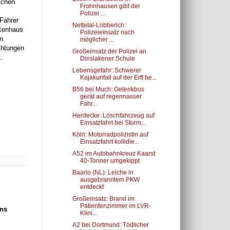
ischen
Frohnhausen gibt der
Polizei ...
Fahrer
Nettetal-Lobberich:
nkenhaus
Polizeieinsatz nach
n
möglicher ...
chtungen
Großeinsatz der Polizei an
.
Dinslakener Schule
Lebensgefahr: Schwerer
Kajakunfall auf der Erft be...
B56 bei Much: Gelenkbus
gerät auf regennasser
Fahr...
Herdecke: Löschfahrzeug auf
Einsatzfahrt bei Sturm...
Köln: Motorradpolizistin auf
Einsatzfahrt kollidie...
A52 im Autobahnkreuz Kaarst:
40-Tonner umgekippt
Baarlo (NL): Leiche in
ausgebranntem PKW
entdeckt
Großeinsatz: Brand im
Patientenzimmer im LVR-
ins
Klini...
A2 bei Dortmund: Tödlicher