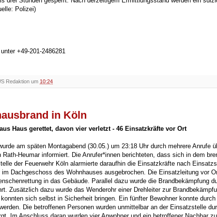
ls drei Stunden gesperrt. Nach derzeitigem Ermittlungsstand werden ein suizi
lle: Polizei)
h unter +49-201-2486281
WS Redaktion um
10:24
hausbrand in Köln
 Haus gerettet, davon vier verletzt - 46 Einsatzkräfte vor Ort
wurde am späten Montagabend (30.05.) um 23:18 Uhr durch mehrere Anrufe ü
 Rath-Heumar informiert. Die Anrufer*innen berichteten, dass sich in dem br
elle der Feuerwehr Köln alarmierte daraufhin die Einsatzkräfte nach Einsatzs
r im Dachgeschoss des Wohnhauses ausgebrochen. Die Einsatzleitung vor Or
enschenrettung in das Gebäude. Parallel dazu wurde die Brandbekämpfung d
rt. Zusätzlich dazu wurde das Wenderohr einer Drehleiter zur Brandbekämpf
onnten sich selbst in Sicherheit bringen. Ein fünfter Bewohner konnte durch
werden. Die betroffenen Personen wurden unmittelbar an der Einsatzstelle du
orgt. Im Anschluss daran wurden vier Anwohner und ein betroffener Nachbar zu