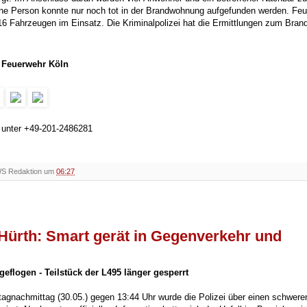
 Eine Person konnte nur noch tot in der Brandwohnung aufgefunden werden. Fe
16 Fahrzeugen im Einsatz. Die Kriminalpolizei hat die Ermittlungen zum Bran
er Feuerwehr Köln
h unter +49-201-2486281
WS Redaktion um
06:27
 Hürth: Smart gerät in Gegenverkehr und
eflogen - Teilstück der L495 länger gesperrt
agnachmittag (30.05.) gegen 13:44 Uhr wurde die Polizei über einen schwere