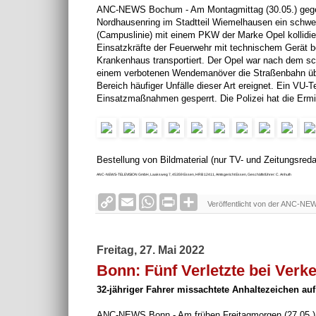
ANC-NEWS Bochum - Am Montagmittag (30.05.) gegen 1
d
Nordhausenring im Stadtteil Wiemelhausen ein schwer
l
y
(Campuslinie) mit einem PKW der Marke Opel kollidi
Einsatzkräfte der Feuerwehr mit technischem Gerät be
Krankenhaus transportiert. Der Opel war nach dem sc
einem verbotenen Wendemanöver die Straßenbahn über
Bereich häufiger Unfälle dieser Art ereignet. Ein VU
Einsatzmaßnahmen gesperrt. Die Polizei hat die Ermi
Bestellung von Bildmaterial (nur TV- und Zeitungsred
ANC-NEWS-TELEVISION GmbH, Laaksweg 7, 45359 Essen, HRB 12411, Amtsgericht Essen, Geschäftsführer: C. Anhuth
C
E
W
P
S
Veröffentlicht von der ANC-NE
o
m
h
r
h
p
a
a
i
a
y
i
t
n
r
L
l
s
t
e
Freitag, 27. Mai 2022
i
A
F
n
p
r
Bonn: Fünf Verletzte bei Verk
k
p
i
e
32-jähriger Fahrer missachtete Anhaltezeichen au
n
d
ANC-NEWS Bonn - Am frühen Freitagmorgen (27.05.) g