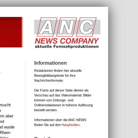
Informationen
-
Redaktionen finden hier aktuelle
Bewegtbildangebote für ihre
Nachrichenformate.
Die Fotos auf dieser Seite dienen als
Vorschau auf das Videomaterial.
Bilder
können von Zeitungs- und
rsucht
Onlineredaktionen in höherer Auflösung
bestellt werden.
n
ann aber
Informationen über die ANC-NEWS
und
finden Sie auf den
Hauptseiten
.
nd wurde
Rhein-