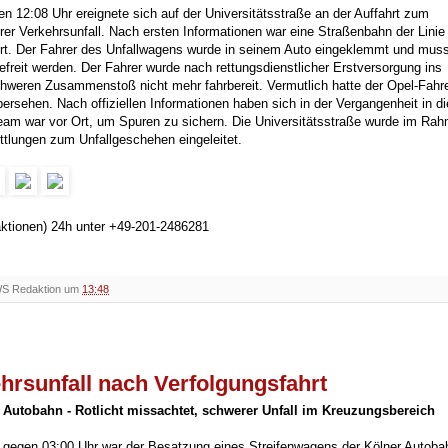
2:08 Uhr ereignete sich auf der Universitätsstraße an der Auffahrt zum
er Verkehrsunfall. Nach ersten Informationen war eine Straßenbahn der Linie
ert. Der Fahrer des Unfallwagens wurde in seinem Auto eingeklemmt und mus
freit werden. Der Fahrer wurde nach rettungsdienstlicher Erstversorgung ins
hweren Zusammenstoß nicht mehr fahrbereit. Vermutlich hatte der Opel-Fahre
sehen. Nach offiziellen Informationen haben sich in der Vergangenheit in d
-Team war vor Ort, um Spuren zu sichern. Die Universitätsstraße wurde im Ra
ttlungen zum Unfallgeschehen eingeleitet.
aktionen) 24h unter +49-201-2486281
WS Redaktion um
13:48
ehrsunfall nach Verfolgungsfahrt
f Autobahn - Rotlicht missachtet, schwerer Unfall im Kreuzungsbereich
egen 03:00 Uhr war der Besatzung eines Streifenwagens der Kölner Autobah