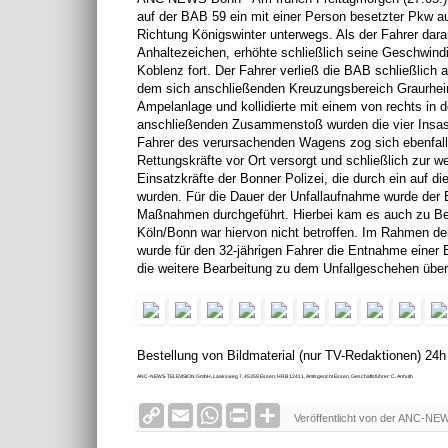
l
auf der BAB 59 ein mit einer Person besetzter Pkw au
y
Richtung Königswinter unterwegs. Als der Fahrer darauf
Anhaltezeichen, erhöhte schließlich seine Geschwindi
Koblenz fort. Der Fahrer verließ die BAB schließlich
dem sich anschließenden Kreuzungsbereich Graurheindo
Ampelanlage und kollidierte mit einem von rechts in
anschließenden Zusammenstoß wurden die vier Insasse
Fahrer des verursachenden Wagens zog sich ebenfalls
Rettungskräfte vor Ort versorgt und schließlich zur w
Einsatzkräfte der Bonner Polizei, die durch ein auf di
wurden. Für die Dauer der Unfallaufnahme wurde der 
Maßnahmen durchgeführt. Hierbei kam es auch zu Be
Köln/Bonn war hiervon nicht betroffen. Im Rahmen d
wurde für den 32-jährigen Fahrer die Entnahme einer
die weitere Bearbeitung zu dem Unfallgeschehen übe
Bestellung von Bildmaterial (nur TV-Redaktionen) 24
ANC-NEWS-TELEVISION GmbH, Laaksweg 7, 45359 Essen, HRB 12411, Amtsgericht Essen, Geschäftsführer: C. Anhuth
C
E
W
P
S
Veröffentlicht von der ANC-NE
o
m
h
r
h
p
a
a
i
a