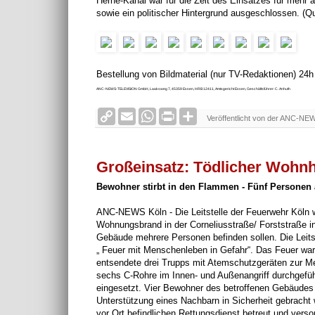
Herne-Kanal war für die Zeit des Einsatzes für mehr a
sowie ein politischer Hintergrund ausgeschlossen. (Que
Bestellung von Bildmaterial (nur TV-Redaktionen) 24
ANC-NEWS-TELEVISION GmbH, Laaksweg 7, 45359 Essen, HRB 12411, Amtsgericht Essen, Geschäftsführer: C. Anhuth
C
E
W
P
S
Veröffentlicht von der ANC-NE
o
m
h
r
h
p
a
a
i
a
y
i
t
n
r
L
l
s
t
e
Großeinsatz: Tödlicher Wohn
i
A
F
n
p
r
Bewohner stirbt in den Flammen - Fünf Personen aus
k
p
i
e
ANC-NEWS Köln - Die Leitstelle der Feuerwehr Köln 
n
Wohnungsbrand in der Corneliusstraße/ Forststraße in
d
Gebäude mehrere Personen befinden sollen. Die Leitst
l
y
„ Feuer mit Menschenleben in Gefahr“. Das Feuer wa
entsendete drei Trupps mit Atemschutzgeräten zur M
sechs C-Rohre im Innen- und Außenangriff durchgefüh
eingesetzt. Vier Bewohner des betroffenen Gebäudes k
Unterstützung eines Nachbarn in Sicherheit gebracht 
vor Ort befindlichen Rettungsdienst betreut und vers