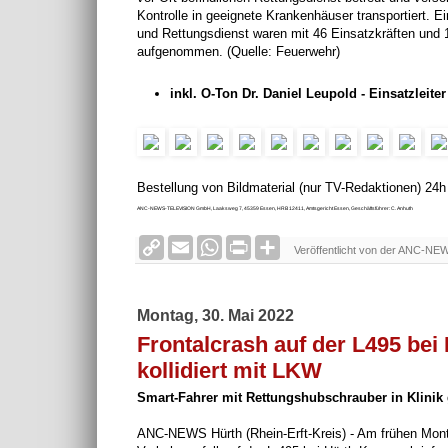
Kontrolle in geeignete Krankenhäuser transportiert.
und Rettungsdienst waren mit 46 Einsatzkräften und 
aufgenommen. (Quelle: Feuerwehr)
inkl. O-Ton Dr. Daniel Leupold - Einsatzleit
Bestellung von Bildmaterial (nur TV-Redaktionen) 24
ANC-NEWS-TELEVISION GmbH, Laaksweg 7, 45359 Essen, HRB 12411, Amtsgericht Essen, Geschäftsführer: C. Anhuth
C
E
W
P
S
Veröffentlicht von der ANC-NE
o
m
h
r
h
p
a
a
i
a
y
i
t
n
r
L
l
s
t
e
Montag, 30. Mai 2022
i
A
F
n
p
r
Frontalcrash auf der L495 bei
k
p
i
kollidiert mit LKW
e
n
Smart-Fahrer mit Rettungshubschrauber in Klinik g
d
l
ANC-NEWS Hürth (Rhein-Erft-Kreis) - Am frühen Mont
y