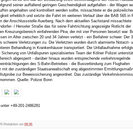
fgrund seiner auffallend geringen Geschwindigkeit aufgefallen - der Wagen wa
hin angehalten und kontrolliert werden sollte, missachtete er die polizeiliche
gkeit erheblich und setzte die Fahrt im weiteren Verlauf über die BAB 565 in 
 an der Anschlussstelle Auerberg. Nach dem aktuellen Sachstand missachtete 
rfer- / Herseler Straße das für seine Fahrtrichtung angezeigte Rotlicht der
 den Kreuzungsbereich einfahrenden Pkw, der mit vier Personen besetzt war. 
n im Alter zwischen 20 und 34 Jahren verletzt - ein Beifahrer schwer. Der 3
 schwere Verletzungen zu. Die Verletzten wurden durch alarmierte Notarzt- 
eiteren Behandlung in Krankenhäuser transportiert. Die Unfallaufnahme erfolgt
e Sicherung von Unfallspuren spezialisiertes Team der Kölner Polizei unterstüt
Bereich abgesperrt - darüber hinaus wurden entsprechende verkehrsregelnde
einträchtigungen des S-Bahn-Betriebes - die Busverbindung zum Flughafen
er mit der zuständigen Staatsanwaltschaft eng abgestimmten Ermittlungsma
 Blutprobe zur Beweissicherung angeordnet. Das zuständige Verkehrskommissa
rnommen. Quelle: Polizei Bonn
h unter +49-201-2486281
WS Redaktion um
09:35