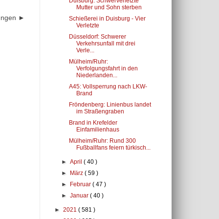
Duisburg: Schwerverletzte
Mutter und Sohn sterben
dungen ►
Schießerei in Duisburg - Vier
Verletzte
Düsseldorf: Schwerer
Verkehrsunfall mit drei
Verle...
Mülheim/Ruhr:
Verfolgungsfahrt in den
Niederlanden...
A45: Vollsperrung nach LKW-
Brand
Fröndenberg: Linienbus landet
im Straßengraben
Brand in Krefelder
Einfamilienhaus
Mülheim/Ruhr: Rund 300
Fußballfans feiern türkisch...
►
April
( 40 )
►
März
( 59 )
►
Februar
( 47 )
►
Januar
( 40 )
►
2021
( 581 )