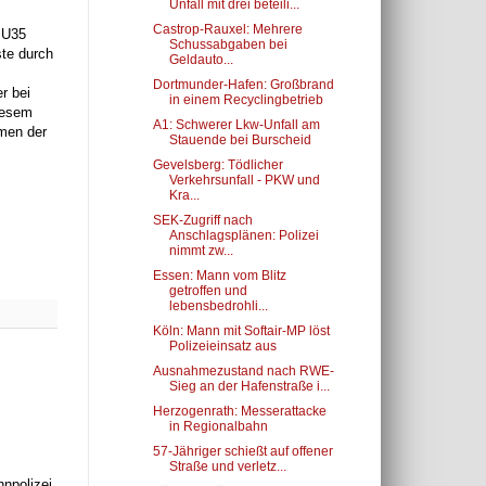
Unfall mit drei beteili...
Castrop-Rauxel: Mehrere
 U35
Schussabgaben bei
ste durch
Geldauto...
Dortmunder-Hafen: Großbrand
r bei
in einem Recyclingbetrieb
iesem
A1: Schwerer Lkw-Unfall am
hmen der
Stauende bei Burscheid
Gevelsberg: Tödlicher
Verkehrsunfall - PKW und
Kra...
SEK-Zugriff nach
Anschlagsplänen: Polizei
nimmt zw...
Essen: Mann vom Blitz
getroffen und
lebensbedrohli...
Köln: Mann mit Softair-MP löst
Polizeieinsatz aus
Ausnahmezustand nach RWE-
Sieg an der Hafenstraße i...
Herzogenrath: Messerattacke
in Regionalbahn
57-Jähriger schießt auf offener
Straße und verletz...
npolizei