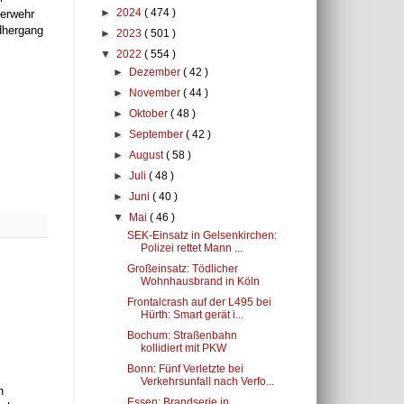
►
2024
( 474 )
uerwehr
dhergang
►
2023
( 501 )
▼
2022
( 554 )
►
Dezember
( 42 )
►
November
( 44 )
►
Oktober
( 48 )
►
September
( 42 )
►
August
( 58 )
►
Juli
( 48 )
►
Juni
( 40 )
▼
Mai
( 46 )
SEK-Einsatz in Gelsenkirchen:
Polizei rettet Mann ...
Großeinsatz: Tödlicher
Wohnhausbrand in Köln
Frontalcrash auf der L495 bei
Hürth: Smart gerät i...
Bochum: Straßenbahn
kollidiert mit PKW
Bonn: Fünf Verletzte bei
Verkehrsunfall nach Verfo...
n
Essen: Brandserie in