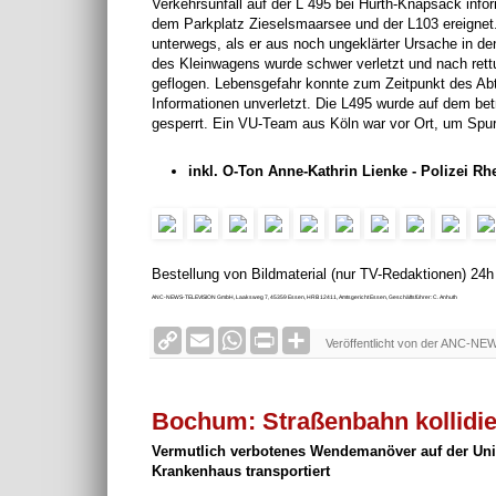
Verkehrsunfall auf der L 495 bei Hürth-Knapsack inform
dem Parkplatz Zieselsmaarsee und der L103 ereignet
unterwegs, als er aus noch ungeklärter Ursache in d
des Kleinwagens wurde schwer verletzt und nach rett
geflogen. Lebensgefahr konnte zum Zeitpunkt des Abt
Informationen unverletzt. Die L495 wurde auf dem be
gesperrt. Ein VU-Team aus Köln war vor Ort, um Spuren
inkl. O-Ton Anne-Kathrin Lienke - Polizei Rhe
Bestellung von Bildmaterial (nur TV-Redaktionen) 24
ANC-NEWS-TELEVISION GmbH, Laaksweg 7, 45359 Essen, HRB 12411, Amtsgericht Essen, Geschäftsführer: C. Anhuth
C
E
W
P
S
Veröffentlicht von der ANC-NE
o
m
h
r
h
p
a
a
i
a
y
i
t
n
r
L
l
s
t
e
Bochum: Straßenbahn kollidi
i
A
F
n
p
r
Vermutlich verbotenes Wendemanöver auf der Unive
k
p
i
Krankenhaus transportiert
e
n