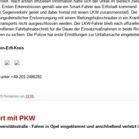
iert. Nach ersten offiziellen Information hatte sich der Unfall im Bereich zw
. Ersten Erkenntnissen gemäß war ein Smart-Fahrer aus Erftstadt kommend
en Gegenverkehr geriet und dabei frontal mit einem LKW zusammenstieß. Der 
ungsdienstlicher Erstversorgung mit einem Rettungshubschrauber in ein Kra
ransports nicht ausgeschlossen werden. Der LKW-Fahrer blieb nach offizielle
troffenen Fahrbahnabschnitt für die Dauer der Einsatzmaßnahmen in beide Ri
 zu sichern. Die Polizei hat erste Ermittlungen zur Unfallursache eingeleitet
in-Erft-Kreis
h unter +49-201-2486281
WS Redaktion um
15:55
ert mit PKW
rsitätsstraße - Fahrer in Opel eingeklemmt und anschließend verletzt 