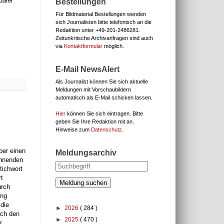
daler
Bestellungen
Für Bildmaterial Bestellungen wenden
sich Journalisten bitte telefonisch an die
Redaktion unter
+49-201-2486281.
Zeitunkritsche Archivanfragen sind auch
via
Kontaktformular
möglich.
E-Mail NewsAlert
Als Journalist können Sie sich aktuelle
Meldungen mit Vorschaubildern
automatisch als E-Mail schicken lassen.
Hier
können Sie sich eintragen. Bitte
geben Sie Ihre Redaktion mit an.
Hinweise zum
Datenschutz
.
ber einen
Meldungsarchiv
ennenden
tichwort
t
Meldung suchen
urch
ung
 die
►
2026
( 284 )
rch den
►
2025
( 470 )
r