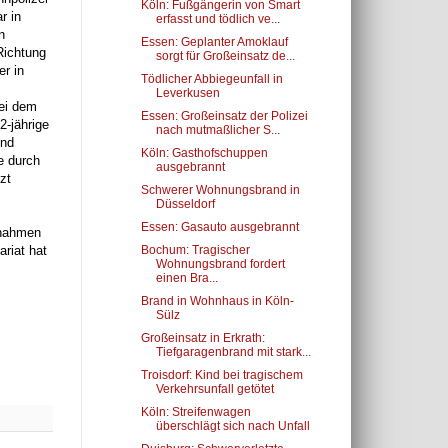
Köln: Fußgängerin von Smart
r in
erfasst und tödlich ve...
n
Essen: Geplanter Amoklauf
Richtung
sorgt für Großeinsatz de...
er in
Tödlicher Abbiegeunfall in
Leverkusen
Bei dem
Essen: Großeinsatz der Polizei
2-jährige
nach mutmaßlicher S...
und
Köln: Gasthofschuppen
e durch
ausgebrannt
zt
Schwerer Wohnungsbrand in
Düsseldorf
Essen: Gasauto ausgebrannt
ßnahmen
Bochum: Tragischer
riat hat
Wohnungsbrand fordert
einen Bra...
Brand in Wohnhaus in Köln-
Sülz
Großeinsatz in Erkrath:
Tiefgaragenbrand mit stark...
Troisdorf: Kind bei tragischem
Verkehrsunfall getötet
Köln: Streifenwagen
überschlägt sich nach Unfall