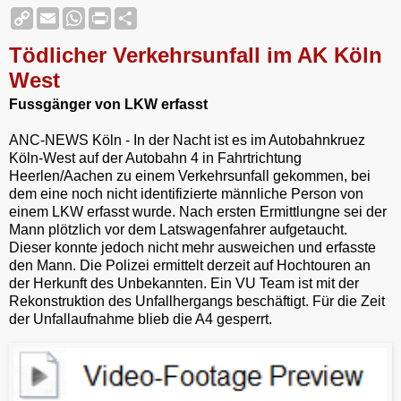
C
E
W
P
S
o
m
h
r
h
p
a
a
i
a
Tödlicher Verkehrsunfall im AK Köln
y
i
t
n
r
L
l
s
t
e
West
i
A
F
n
p
r
Fussgänger von LKW erfasst
k
p
i
e
ANC-NEWS Köln - In der Nacht ist es im Autobahnkruez
n
d
Köln-West auf der Autobahn 4 in Fahrtrichtung
l
Heerlen/Aachen zu einem Verkehrsunfall gekommen, bei
y
dem eine noch nicht identifizierte männliche Person von
einem LKW erfasst wurde. Nach ersten Ermittlungne sei der
Mann plötzlich vor dem Latswagenfahrer aufgetaucht.
Dieser konnte jedoch nicht mehr ausweichen und erfasste
den Mann. Die Polizei ermittelt derzeit auf Hochtouren an
der Herkunft des Unbekannten. Ein VU Team ist mit der
Rekonstruktion des Unfallhergangs beschäftigt. Für die Zeit
der Unfallaufnahme blieb die A4 gesperrt.