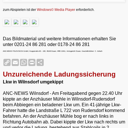
zum Abspielen ist der
Windows© Media Player
erforderlich.
Das Bildmaterial und weitere Informationen erhalten Sie
unter 0201-24 86 281 oder 0178-24 86 281
ANC-NEWS-TELEVISION GmbH, Kruppstraße 82 – 100, 45145 Essen, HRB 12411, Amtsgericht Essen, Geschäftsführer: C. Anhuth
C
E
W
P
S
o
m
h
r
h
p
a
a
i
a
Unzureichende Ladungssicherung
y
i
t
n
r
L
l
s
t
e
Lkw in Wilnsdorf umgekippt
i
A
F
n
p
r
k
p
i
ANC-NEWS Wilnsdorf - Am Freitagabend gegen 22.40 Uhr
e
kippte an der Anzhäuser Mühle in Wilnsdorf-Rudersdorf
n
beim Abbiegen ein beladener Lkw um. Ein 41-jährige Lkw-
d
Fahrer hatte die Landstraße L 722 von Rudersdorf kommend
l
y
befahren. An der Anzhäuser Mühle bog er nach links in
Richtung Autobahn ab. Dabei kippte der Lkw nach rechts um
und verlor die Ladung, bestehend aus Stahlcoils in 2