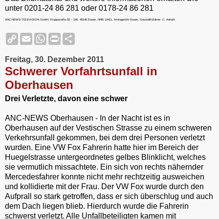
unter 0201-24 86 281 oder 0178-24 86 281
ANC-NEWS-TELEVISION GmbH, Kruppstraße 82 – 100, 45145 Essen, HRB 12411, Amtsgericht Essen, Geschäftsführer: C. Anhuth
C
E
W
P
S
o
m
h
r
h
p
a
a
i
a
Freitag, 30. Dezember 2011
y
i
t
n
r
L
l
s
t
e
Schwerer Vorfahrtsunfall in
i
A
F
Oberhausen
n
p
r
k
p
i
Drei Verletzte, davon eine schwer
e
n
d
ANC-NEWS Oberhausen - In der Nacht ist es in
l
Oberhausen auf der Vestischen Strasse zu einem schweren
y
Verkehrsunfall gekommen, bei dem drei Personen verletzt
wurden. Eine VW Fox Fahrerin hatte hier im Bereich der
Huegelstrasse untergeordnetes gelbes Blinklicht, welches
sie vermutlich missachtete. Ein sich von rechts nähernder
Mercedesfahrer konnte nicht mehr rechtzeitig ausweichen
und kollidierte mit der Frau. Der VW Fox wurde durch den
Aufprall so stark getroffen, dass er sich überschlug und auch
dem Dach liegen blieb. Hierdurch wurde die Fahrerin
schwerst verletzt. Alle Unfallbeteiligten kamen mit