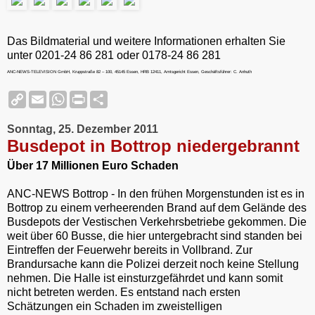
Das Bildmaterial und weitere Informationen erhalten Sie
unter 0201-24 86 281 oder 0178-24 86 281
ANC-NEWS-TELEVISION GmbH, Kruppstraße 82 – 100, 45145 Essen, HRB 12411, Amtsgericht Essen, Geschäftsführer: C. Anhuth
C
E
W
P
S
o
m
h
r
h
p
a
a
i
a
Sonntag, 25. Dezember 2011
y
i
t
n
r
L
l
s
t
e
Busdepot in Bottrop niedergebrannt
i
A
F
n
p
r
Über 17 Millionen Euro Schaden
k
p
i
e
ANC-NEWS Bottrop - In den frühen Morgenstunden ist es in
n
Bottrop zu einem verheerenden Brand auf dem Gelände des
d
l
Busdepots der Vestischen Verkehrsbetriebe gekommen. Die
y
weit über 60 Busse, die hier untergebracht sind standen bei
Eintreffen der Feuerwehr bereits in Vollbrand. Zur
Brandursache kann die Polizei derzeit noch keine Stellung
nehmen. Die Halle ist einsturzgefährdet und kann somit
nicht betreten werden. Es entstand nach ersten
Schätzungen ein Schaden im zweistelligen