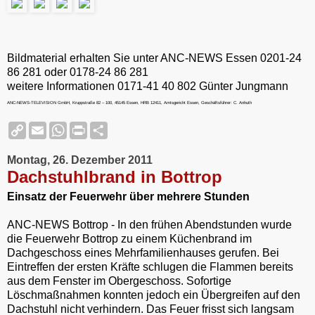
Bildmaterial erhalten Sie unter ANC-NEWS Essen 0201-24
86 281 oder 0178-24 86 281
weitere Informationen 0171-41 40 802 Günter Jungmann
ANC-NEWS-TELEVISION GmbH, Kruppstraße 82 – 100, 45145 Essen, HRB 12411, Amtsgericht Essen, Geschäftsführer: C. Anhuth
C
E
W
P
S
o
m
h
r
h
p
a
a
i
a
Montag, 26. Dezember 2011
y
i
t
n
r
L
l
s
t
e
Dachstuhlbrand in Bottrop
i
A
F
n
p
r
Einsatz der Feuerwehr über mehrere Stunden
k
p
i
e
ANC-NEWS Bottrop - In den frühen Abendstunden wurde
n
die Feuerwehr Bottrop zu einem Küchenbrand im
d
l
Dachgeschoss eines Mehrfamilienhauses gerufen. Bei
y
Eintreffen der ersten Kräfte schlugen die Flammen bereits
aus dem Fenster im Obergeschoss. Sofortige
Löschmaßnahmen konnten jedoch ein Übergreifen auf den
Dachstuhl nicht verhindern. Das Feuer frisst sich langsam