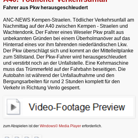
L
l
s
t
e
Fahrer aus Pkw herausgeschleudert
i
A
F
n
p
r
k
p
i
ANC-NEWS Kempen-Straelen. Tödlicher Verkehrsunfall am
e
Nachmittag auf der A40 zwischen Kempen - Straelen und
n
Wachtendonk. Der Fahrer eines Weseler Pkw prallt aus
d
unbekannten Gründen bei einem Überholmanöver auf das
l
y
Hinterrad eines vor ihm fahrenden niederländischen Lkw.
Der Pkw überschlägt sich und kommt an der Mittelleitplanke
zum Stillstand. Der Pkw-Fahrer wird herausgeschleudert
und verstirbt noch an der Unfallstelle. Eine Kehrmaschine
muss das Trümmerfeld auf der Fahrbahn beseitigen. Die
Autobahn ist während der Unfallaufnahme und den
Bergungsarbeiten für rund 2 Stunden komplett für den
Verkehr in Richtung Venlo gesperrt.
zum Abspielen ist der
Windows© Media Player
erforderlich.