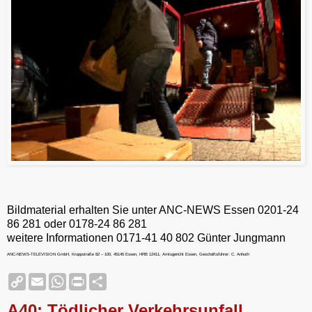
Bildmaterial erhalten Sie unter ANC-NEWS Essen 0201-24
86 281 oder 0178-24 86 281
weitere Informationen 0171-41 40 802 Günter Jungmann
ANC-NEWS-TELEVISION GmbH, Kruppstraße 82 – 100, 45145 Essen, HRB 12411, Amtsgericht Essen, Geschäftsführer: C. Anhuth
C
E
W
P
S
o
m
h
r
h
p
a
a
i
a
A40: Tödlicher Verkehrsunfall
y
i
t
n
r