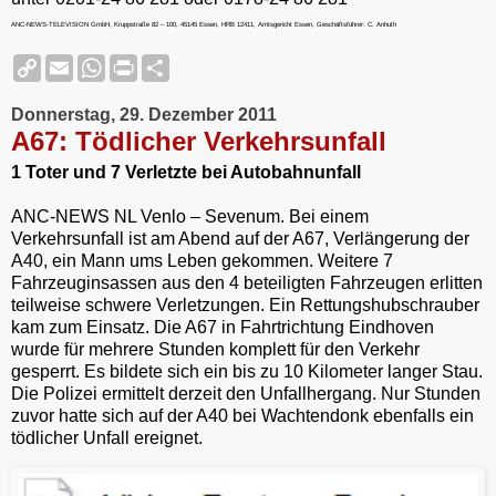
ANC-NEWS-TELEVISION GmbH, Kruppstraße 82 – 100, 45145 Essen, HRB 12411, Amtsgericht Essen, Geschäftsführer: C. Anhuth
C
E
W
P
S
o
m
h
r
h
p
a
a
i
a
Donnerstag, 29. Dezember 2011
y
i
t
n
r
L
l
s
t
e
A67: Tödlicher Verkehrsunfall
i
A
F
n
p
r
1 Toter und 7 Verletzte bei Autobahnunfall
k
p
i
e
ANC-NEWS NL Venlo – Sevenum. Bei einem
n
Verkehrsunfall ist am Abend auf der A67, Verlängerung der
d
l
A40, ein Mann ums Leben gekommen. Weitere 7
y
Fahrzeuginsassen aus den 4 beteiligten Fahrzeugen erlitten
teilweise schwere Verletzungen. Ein Rettungshubschrauber
kam zum Einsatz. Die A67 in Fahrtrichtung Eindhoven
wurde für mehrere Stunden komplett für den Verkehr
gesperrt. Es bildete sich ein bis zu 10 Kilometer langer Stau.
Die Polizei ermittelt derzeit den Unfallhergang. Nur Stunden
zuvor hatte sich auf der A40 bei Wachtendonk ebenfalls ein
tödlicher Unfall ereignet.