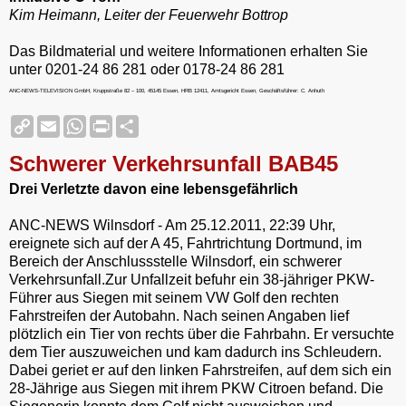
Kim Heimann, Leiter der Feuerwehr Bottrop
Das Bildmaterial und weitere Informationen erhalten Sie
unter 0201-24 86 281 oder 0178-24 86 281
ANC-NEWS-TELEVISION GmbH, Kruppstraße 82 – 100, 45145 Essen, HRB 12411, Amtsgericht Essen, Geschäftsführer: C. Anhuth
C
E
W
P
S
o
m
h
r
h
p
a
a
i
a
Schwerer Verkehrsunfall BAB45
y
i
t
n
r
L
l
s
t
e
Drei Verletzte davon eine lebensgefährlich
i
A
F
n
p
r
k
p
i
ANC-NEWS Wilnsdorf - Am 25.12.2011, 22:39 Uhr,
e
ereignete sich auf der A 45, Fahrtrichtung Dortmund, im
n
Bereich der Anschlussstelle Wilnsdorf, ein schwerer
d
Verkehrsunfall.Zur Unfallzeit befuhr ein 38-jähriger PKW-
l
y
Führer aus Siegen mit seinem VW Golf den rechten
Fahrstreifen der Autobahn. Nach seinen Angaben lief
plötzlich ein Tier von rechts über die Fahrbahn. Er versuchte
dem Tier auszuweichen und kam dadurch ins Schleudern.
Dabei geriet er auf den linken Fahrstreifen, auf dem sich ein
28-Jährige aus Siegen mit ihrem PKW Citroen befand. Die