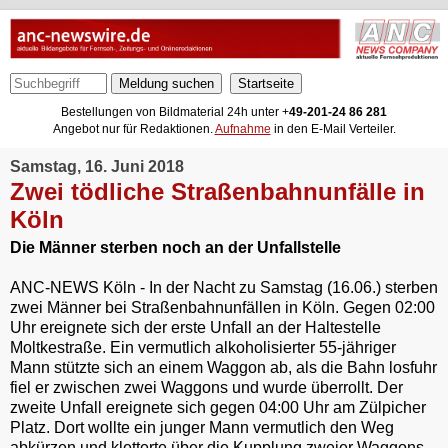
Meldung suchen
Bestellungen von Bildmaterial 24h unter +
49-201-24 86 281
Angebot nur für Redaktionen.
Aufnahme
in den E-Mail Verteiler.
Samstag, 16. Juni 2018
Zwei tödliche Straßenbahnunfälle in
Köln
Die Männer sterben noch an der Unfallstelle
ANC-NEWS Köln - In der Nacht zu Samstag (16.06.) sterben
zwei Männer bei Straßenbahnunfällen in Köln. Gegen 02:00
Uhr ereignete sich der erste Unfall an der Haltestelle
Moltkestraße. Ein vermutlich alkoholisierter 55-jähriger
Mann stützte sich an einem Waggon ab, als die Bahn losfuhr
fiel er zwischen zwei Waggons und wurde überrollt. Der
zweite Unfall ereignete sich gegen 04:00 Uhr am Zülpicher
Platz. Dort wollte ein junger Mann vermutlich den Weg
abkürzen und kletterte über die Kupplung zweier Waggons.