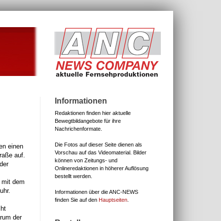
Informationen
Redaktionen finden hier aktuelle
Bewegtbildangebote für ihre
Nachrichenformate.
Die Fotos auf dieser Seite dienen als
en einen
Vorschau auf das Videomaterial.
Bilder
raße auf.
können von Zeitungs- und
der
Onlineredaktionen in höherer Auflösung
bestellt werden.
n mit dem
uhr.
Informationen über die ANC-NEWS
finden Sie auf den
Hauptseiten
.
cht
arum der