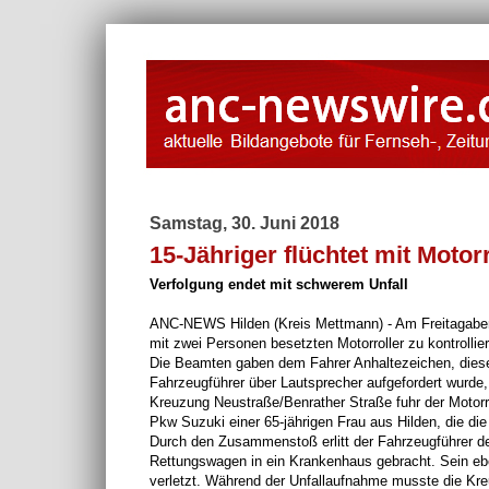
Samstag, 30. Juni 2018
15-Jähriger flüchtet mit Motorr
Verfolgung endet mit schwerem Unfall
ANC-NEWS Hilden (Kreis Mettmann) - Am Freitagabend (
mit zwei Personen besetzten Motorroller zu kontrolli
Die Beamten gaben dem Fahrer Anhaltezeichen, diese
Fahrzeugführer über Lautsprecher aufgefordert wurde, 
Kreuzung Neustraße/Benrather Straße fuhr der Motorro
Pkw Suzuki einer 65-jährigen Frau aus Hilden, die di
Durch den Zusammenstoß erlitt der Fahrzeugführer d
Rettungswagen in ein Krankenhaus gebracht. Sein eben
verletzt. Während der Unfallaufnahme musste die Kre