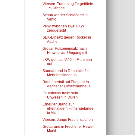
Viersen: Trauerzug für getötete
15-Jährige
Schon wieder Schießerei in
Venlo
PKW zwischen zwei LKW
zerquetscht
SEK-Einsatz gegen Rocker in
Aachen
Großer Polizeieinsatz nach
Hinweis auf Umgang mit ...
LKW geht auf A40 in Flammen
auf
Saunabrand in Düsseldorfer
Mehrfamilienhaus
Raubüberfall auf Ehepaar in
Aachener Einfamilienhaus
Feuerteufel treibt sein
Unwesen in Düren
Erneuter Brand auf
ehemaligem Firmengelände
in Vie...
Viersen: Junge Frau erstochen
Großbrand in Frechener Rewe-
Markt