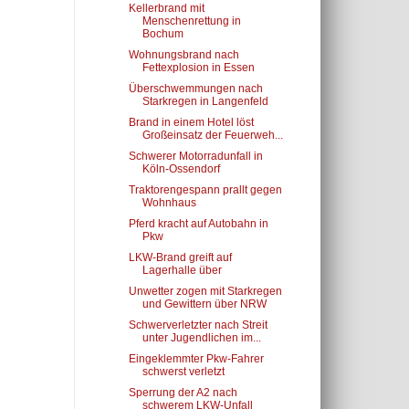
Kellerbrand mit
Menschenrettung in
Bochum
Wohnungsbrand nach
Fettexplosion in Essen
Überschwemmungen nach
Starkregen in Langenfeld
Brand in einem Hotel löst
Großeinsatz der Feuerweh...
Schwerer Motorradunfall in
Köln-Ossendorf
Traktorengespann prallt gegen
Wohnhaus
Pferd kracht auf Autobahn in
Pkw
LKW-Brand greift auf
Lagerhalle über
Unwetter zogen mit Starkregen
und Gewittern über NRW
Schwerverletzter nach Streit
unter Jugendlichen im...
Eingeklemmter Pkw-Fahrer
schwerst verletzt
Sperrung der A2 nach
schwerem LKW-Unfall