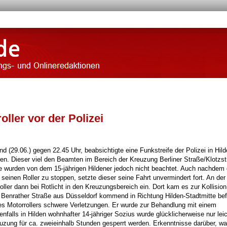
oller vor der Polizei
29.06.) gegen 22.45 Uhr, beabsichtigte eine Funkstreife der Polizei in Hild
eren. Dieser viel den Beamten im Bereich der Kreuzung Berliner Straße/Klotzst
 wurden von dem 15-jährigen Hildener jedoch nicht beachtet. Auch nachdem 
seinen Roller zu stoppen, setzte dieser seine Fahrt unvermindert fort. An der
ller dann bei Rotlicht in den Kreuzungsbereich ein. Dort kam es zur Kollisio
e Benrather Straße aus Düsseldorf kommend in Richtung Hilden-Stadtmitte bef
es Motorrollers schwere Verletzungen. Er wurde zur Behandlung mit einem
falls in Hilden wohnhafter 14-jähriger Sozius wurde glücklicherweise nur lei
uzung für ca. zweieinhalb Stunden gesperrt werden. Erkenntnisse darüber, w