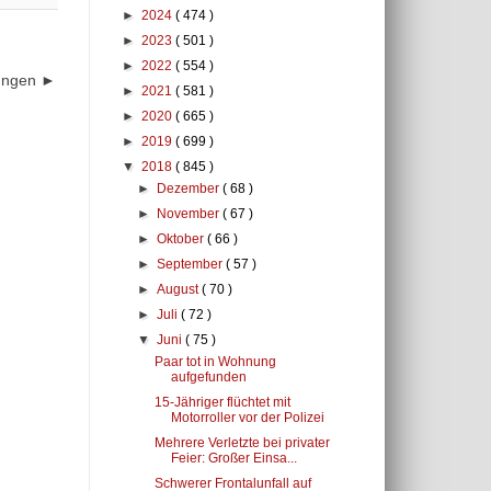
►
2024
( 474 )
►
2023
( 501 )
►
2022
( 554 )
dungen ►
►
2021
( 581 )
►
2020
( 665 )
►
2019
( 699 )
▼
2018
( 845 )
►
Dezember
( 68 )
►
November
( 67 )
►
Oktober
( 66 )
►
September
( 57 )
►
August
( 70 )
►
Juli
( 72 )
▼
Juni
( 75 )
Paar tot in Wohnung
aufgefunden
15-Jähriger flüchtet mit
Motorroller vor der Polizei
Mehrere Verletzte bei privater
Feier: Großer Einsa...
Schwerer Frontalunfall auf