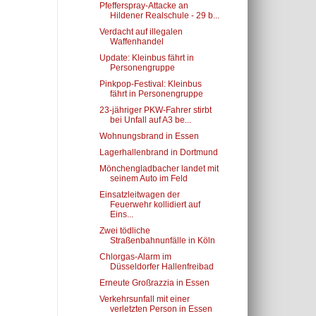
Pfefferspray-Attacke an
Hildener Realschule - 29 b...
Verdacht auf illegalen
Waffenhandel
Update: Kleinbus fährt in
Personengruppe
Pinkpop-Festival: Kleinbus
fährt in Personengruppe
23-jähriger PKW-Fahrer stirbt
bei Unfall auf A3 be...
Wohnungsbrand in Essen
Lagerhallenbrand in Dortmund
Mönchengladbacher landet mit
seinem Auto im Feld
Einsatzleitwagen der
Feuerwehr kollidiert auf
Eins...
Zwei tödliche
Straßenbahnunfälle in Köln
Chlorgas-Alarm im
Düsseldorfer Hallenfreibad
Erneute Großrazzia in Essen
Verkehrsunfall mit einer
verletzten Person in Essen