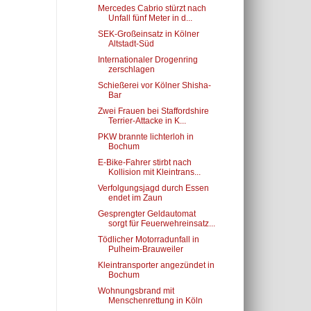
Mercedes Cabrio stürzt nach
Unfall fünf Meter in d...
SEK-Großeinsatz in Kölner
Altstadt-Süd
Internationaler Drogenring
zerschlagen
Schießerei vor Kölner Shisha-
Bar
Zwei Frauen bei Staffordshire
Terrier-Attacke in K...
PKW brannte lichterloh in
Bochum
E-Bike-Fahrer stirbt nach
Kollision mit Kleintrans...
Verfolgungsjagd durch Essen
endet im Zaun
Gesprengter Geldautomat
sorgt für Feuerwehreinsatz...
Tödlicher Motorradunfall in
Pulheim-Brauweiler
Kleintransporter angezündet in
Bochum
Wohnungsbrand mit
Menschenrettung in Köln