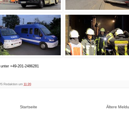
h unter +49-201-2486281
WS Redaktion um
11:20
Startseite
Ältere Mel