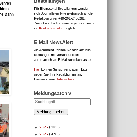
Bestellungen
rwehren
ldern
Für Bildmaterial Bestellungen wenden
sich Journalisten bitte telefonisch an die
che Bahn
Redaktion unter
+49-201-2486281.
Zeitunkritsche Archivanfragen sind auch
via
Kontaktformular
möglich.
E-Mail NewsAlert
Als Journalist können Sie sich aktuelle
Meldungen mit Vorschaubildern
automatisch als E-Mail schicken lassen.
Hier
können Sie sich eintragen. Bitte
geben Sie Ihre Redaktion mit an.
Hinweise zum
Datenschutz
.
Meldungsarchiv
Meldung suchen
►
2026
( 283 )
►
2025
( 470 )