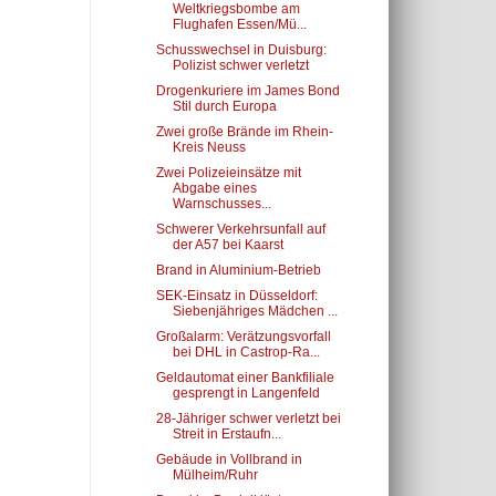
Weltkriegsbombe am
Flughafen Essen/Mü...
Schusswechsel in Duisburg:
Polizist schwer verletzt
Drogenkuriere im James Bond
Stil durch Europa
Zwei große Brände im Rhein-
Kreis Neuss
Zwei Polizeieinsätze mit
Abgabe eines
Warnschusses...
Schwerer Verkehrsunfall auf
der A57 bei Kaarst
Brand in Aluminium-Betrieb
SEK-Einsatz in Düsseldorf:
Siebenjähriges Mädchen ...
Großalarm: Verätzungsvorfall
bei DHL in Castrop-Ra...
Geldautomat einer Bankfiliale
gesprengt in Langenfeld
28-Jähriger schwer verletzt bei
Streit in Erstaufn...
Gebäude in Vollbrand in
Mülheim/Ruhr