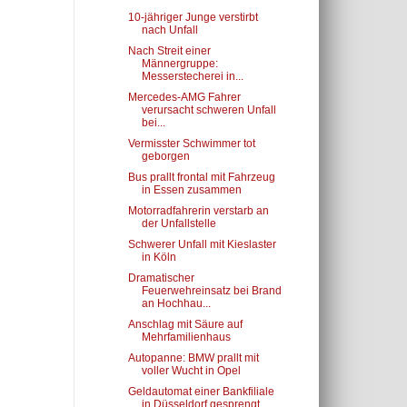
10-jähriger Junge verstirbt
nach Unfall
Nach Streit einer
Männergruppe:
Messerstecherei in...
Mercedes-AMG Fahrer
verursacht schweren Unfall
bei...
Vermisster Schwimmer tot
geborgen
Bus prallt frontal mit Fahrzeug
in Essen zusammen
Motorradfahrerin verstarb an
der Unfallstelle
Schwerer Unfall mit Kieslaster
in Köln
Dramatischer
Feuerwehreinsatz bei Brand
an Hochhau...
Anschlag mit Säure auf
Mehrfamilienhaus
Autopanne: BMW prallt mit
voller Wucht in Opel
Geldautomat einer Bankfiliale
in Düsseldorf gesprengt