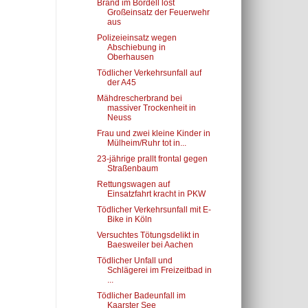
Brand im Bordell löst
Großeinsatz der Feuerwehr
aus
Polizeieinsatz wegen
Abschiebung in
Oberhausen
Tödlicher Verkehrsunfall auf
der A45
Mähdrescherbrand bei
massiver Trockenheit in
Neuss
Frau und zwei kleine Kinder in
Mülheim/Ruhr tot in...
23-jährige prallt frontal gegen
Straßenbaum
Rettungswagen auf
Einsatzfahrt kracht in PKW
Tödlicher Verkehrsunfall mit E-
Bike in Köln
Versuchtes Tötungsdelikt in
Baesweiler bei Aachen
Tödlicher Unfall und
Schlägerei im Freizeitbad in
...
Tödlicher Badeunfall im
Kaarster See