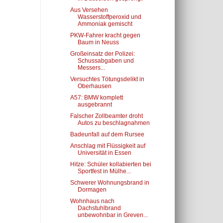
Aus Versehen
Wasserstoffperoxid und
Ammoniak gemischt
PKW-Fahrer kracht gegen
Baum in Neuss
Großeinsatz der Polizei:
Schussabgaben und
Messers...
Versuchtes Tötungsdelikt in
Oberhausen
A57: BMW komplett
ausgebrannt
Falscher Zollbeamter droht
Autos zu beschlagnahmen
Badeunfall auf dem Rursee
Anschlag mit Flüssigkeit auf
Universität in Essen
Hitze: Schüler kollabierten bei
Sportfest in Mülhe...
Schwerer Wohnungsbrand in
Dormagen
Wohnhaus nach
Dachstuhlbrand
unbewohnbar in Greven...