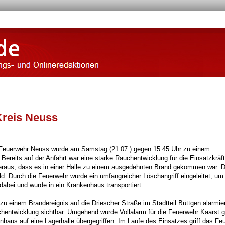
Kreis Neuss
Feuerwehr Neuss wurde am Samstag (21.07.) gegen 15:45 Uhr zu einem
. Bereits auf der Anfahrt war eine starke Rauchentwicklung für die Einsatzkräf
 heraus, dass es in einer Halle zu einem ausgedehnten Brand gekommen war. D
d. Durch die Feuerwehr wurde ein umfangreicher Löschangriff eingeleitet, um
abei und wurde in ein Krankenhaus transportiert.
u einem Brandereignis auf die Driescher Straße im Stadtteil Büttgen alarmier
uchentwicklung sichtbar. Umgehend wurde Vollalarm für die Feuerwehr Kaarst 
haus auf eine Lagerhalle übergegriffen. Im Laufe des Einsatzes griff das Fe