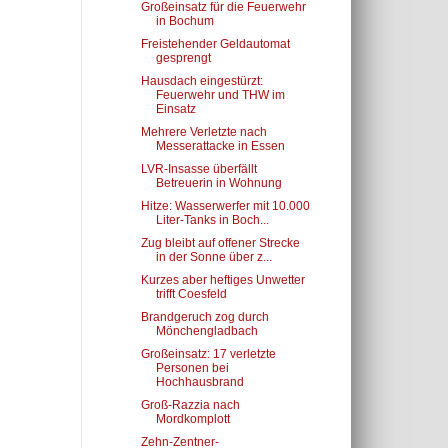
Großeinsatz für die Feuerwehr
in Bochum
Freistehender Geldautomat
gesprengt
Hausdach eingestürzt:
Feuerwehr und THW im
Einsatz
Mehrere Verletzte nach
Messerattacke in Essen
LVR-Insasse überfällt
Betreuerin in Wohnung
Hitze: Wasserwerfer mit 10.000
Liter-Tanks in Boch...
Zug bleibt auf offener Strecke
in der Sonne über z...
Kurzes aber heftiges Unwetter
trifft Coesfeld
Brandgeruch zog durch
Mönchengladbach
Großeinsatz: 17 verletzte
Personen bei
Hochhausbrand
Groß-Razzia nach
Mordkomplott
Zehn-Zentner-