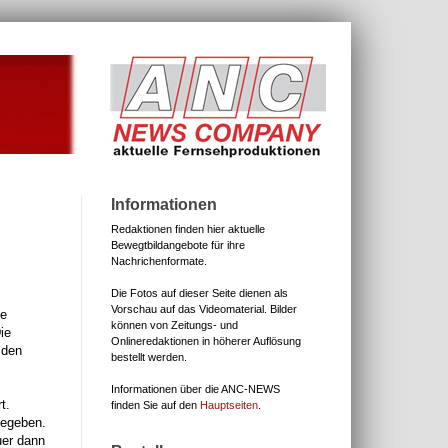
Informationen
Redaktionen finden hier aktuelle
Bewegtbildangebote für ihre
Nachrichenformate.
Die Fotos auf dieser Seite dienen als
Vorschau auf das Videomaterial.
Bilder
te
können von Zeitungs- und
ie
Onlineredaktionen in höherer Auflösung
 den
bestellt werden.
Informationen über die ANC-NEWS
t.
finden Sie auf den
Hauptseiten
.
gegeben.
uer dann