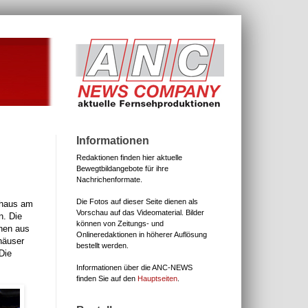
Informationen
Redaktionen finden hier aktuelle
Bewegtbildangebote für ihre
Nachrichenformate.
Die Fotos auf dieser Seite dienen als
nhaus am
Vorschau auf das Videomaterial.
Bilder
n. Die
können von Zeitungs- und
onen aus
Onlineredaktionen in höherer Auflösung
häuser
bestellt werden.
Die
Informationen über die ANC-NEWS
finden Sie auf den
Hauptseiten
.