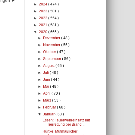
dungen ►
►
2024
( 474 )
►
2023
( 501 )
►
2022
( 554 )
►
2021
( 581 )
▼
2020
( 665 )
►
Dezember
( 48 )
►
November
( 55 )
►
Oktober
( 47 )
►
September
( 56 )
►
August
( 65 )
►
Juli
( 48 )
►
Juni
( 44 )
►
Mai
( 48 )
►
April
( 70 )
►
März
( 53 )
►
Februar
( 68 )
▼
Januar
( 63 )
Essen: Feuerwehreinsatz mit
Tierrettung bei Brand ...
Hünxe: Mutmaßlicher