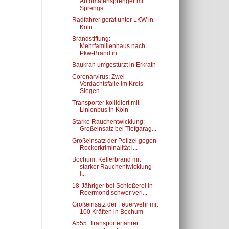
Automatensprenger mit
Sprengst...
Radfahrer gerät unter LKW in
Köln
Brandstiftung:
Mehrfamilienhaus nach
Pkw-Brand in ...
Baukran umgestürzt in Erkrath
Coronarvirus: Zwei
Verdachtsfälle im Kreis
Siegen-...
Transporter kollidiert mit
Linienbus in Köln
Starke Rauchentwicklung:
Großeinsatz bei Tiefgarag...
Großeinsatz der Polizei gegen
Rockerkriminalität i...
Bochum: Kellerbrand mit
starker Rauchentwicklung
i...
18-Jähriger bei Schießerei in
Roermond schwer verl...
Großeinsatz der Feuerwehr mit
100 Kräften in Bochum
A555: Transporterfahrer