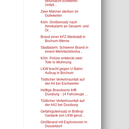
verursacht schweren
Unfall...
Zwei Männer sterben im
Güllekeller
Köln: Großeinsatz nach
Amokalarm an Gesamt- und
Gr...
Brand einer KFZ-Werkstatt in
Bochum-Werne
Stadtalarm: Schwerer Brand in
einem Mehrfamilienha...
Köln: Polizei entdeckt zwei
Tote in Wohnung
LKW kracht gegen U-Bahn-
Aufzug in Bochum
Tödlicher Verkehrsunfall auf
der A4 bei Eschweiler
Heftige Brandserie trifft
Duisburg - 14 Fahrzeuge ...
Tödlicher Verkehrsunfall auf
der A42 bei Duisburg
Gefahrguteinsatz in Bottrop:
Gastank von LKW gerut...
Großbrand mit Explosionen in
Düsseldorf