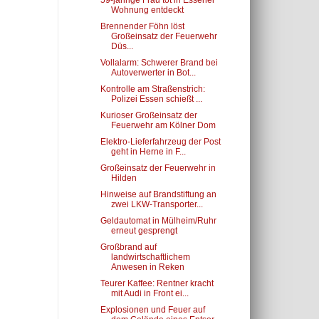
59-jährige Frau tot in Essener
Wohnung entdeckt
Brennender Föhn löst
Großeinsatz der Feuerwehr
Düs...
Vollalarm: Schwerer Brand bei
Autoverwerter in Bot...
Kontrolle am Straßenstrich:
Polizei Essen schießt ...
Kurioser Großeinsatz der
Feuerwehr am Kölner Dom
Elektro-Lieferfahrzeug der Post
geht in Herne in F...
Großeinsatz der Feuerwehr in
Hilden
Hinweise auf Brandstiftung an
zwei LKW-Transporter...
Geldautomat in Mülheim/Ruhr
erneut gesprengt
Großbrand auf
landwirtschaftlichem
Anwesen in Reken
Teurer Kaffee: Rentner kracht
mit Audi in Front ei...
Explosionen und Feuer auf