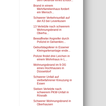
dem Gelände eines Entsor...
Brand in einem
Mehrfamilienhaus fordert
ein Mensch...
Schwerer Verkehrsunfall auf
der A3 bei Leverkusen
13 Verletzte nach schwerem
Wohnungsbrand in
Oberha...
Bewaffneter Angreifer durch
Polizist in Gelsenkirc...
Geburtstagsfeier in Essener
Kleingartenanlage ende...
Polizei findet drei Leichen in
einem Wohnhaus in L...
Wohnungsbrand im 9.OG
eines Hochhauses in
Düsseldorf
Schwerer Unfall auf
vielbefahrener Kreuzung in
Essen
Sieben Verletzte nach
schwerem PKW-Unfall in
Rösrath
Schwerer Wohnungsbrand in
Oberhausen