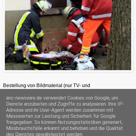
Bestellung von Bildmaterial (nur TV- und
Zeitungsredaktionen) 24h unter +49-201-2486281
anc-newswire.de verwendet Cookies von Google, um
ANC-NEWS-TELEVISION GmbH, Kruppstraße 82 – 100, 45145 Essen, HRB 12411, Amtsgericht Essen, Geschäftsführer: C. Anhuth
Dienste anzubieten und Zugriffe zu analysieren. Ihre IP-
C
E
W
P
S
Adresse und ihr User-Agent werden zusammen mit
o
m
h
r
h
Messwerten zur Leistung und Sicherheit für Google
p
a
a
i
a
freigegeben. So können Nutzungsstatistiken generiert,
y
i
t
n
r
Missbrauchsfälle erkannt und behoben und die Qualität
‹
›
L
l
s
t
e
Startseite
i
A
F
des Dienstes gewährleistet werden.