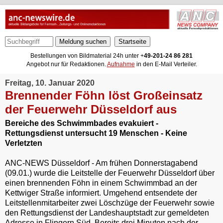
Meldung suchen
Bestellungen von Bildmaterial 24h unter +
49-201-24 86 281
Angebot nur für Redaktionen.
Aufnahme
in den E-Mail Verteiler.
Freitag, 10. Januar 2020
Brennender Föhn löst Großeinsatz
der Feuerwehr Düsseldorf aus
Bereiche des Schwimmbades evakuiert -
Rettungsdienst untersucht 19 Menschen - Keine
Verletzten
ANC-NEWS Düsseldorf - Am frühen Donnerstagabend
(09.01.) wurde die Leitstelle der Feuerwehr Düsseldorf über
einen brennenden Föhn in einem Schwimmbad an der
Kettwiger Straße informiert. Umgehend entsendete der
Leitstellenmitarbeiter zwei Löschzüge der Feuerwehr sowie
den Rettungsdienst der Landeshauptstadt zur gemeldeten
Adresse in Flingern Süd. Bereits drei Minuten nach der