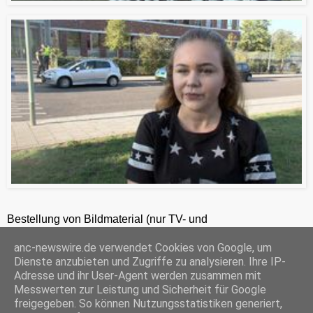
Bestellung von Bildmaterial (nur TV- und
Zeitungsredaktionen) 24h unter +49-201-2486281
anc-newswire.de verwendet Cookies von Google, um
ANC-NEWS-TELEVISION GmbH, Kruppstraße 82 – 100, 45145 Essen, HRB 12411, Amtsgericht Essen, Geschäftsführer: C. Anhuth
Dienste anzubieten und Zugriffe zu analysieren. Ihre IP-
C
E
W
P
S
Adresse und ihr User-Agent werden zusammen mit
o
m
h
r
h
Messwerten zur Leistung und Sicherheit für Google
p
a
a
i
a
freigegeben. So können Nutzungsstatistiken generiert,
y
i
t
n
r