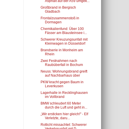
Asphalt auf der A59 umgek...
Großbrand in Bergisch
Gladbach
Frontalzusammenstoß in
Dormagen
Chemikalienfund: Über 100
Fässer am Blausteinsee i...
Schwerer Kreuzungsunfall mit
Kleinwagen in Düsseldorf
Brandserie in Monheim am
Rhein
Zwei Festnahmen nach
Raubüberfall in Bochum
Neuss: Wohnungsbrand greift
auf Nachbarhaus über
PKW kracht gegen Baum in
Leverkusen
Lagerhalle in Recklinghausen
im Vollbrand
BMW schleudert 60 Meter
durch die Luft und geht in...
„Wir ersticken hier gleich!" - Elf
Verletzte, daru...
Rotlicht missachtet: Schwerer
Verkehrsunfall mit D...