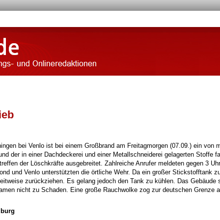
ieb
gen bei Venlo ist bei einem Großbrand am Freitagmorgen (07.09.) ein von 
d der in einer Dachdeckerei und einer Metallschneiderei gelagerten Stoffe f
ntreffen der Löschkräfte ausgebreitet. Zahlreiche Anrufer meldeten gegen 3 Uh
nd und Venlo unterstützten die örtliche Wehr. Da ein großer Stickstofftank z
zeitweise zurückziehen. Es gelang jedoch den Tank zu kühlen. Das Gebäude s
kamen nicht zu Schaden. Eine große Rauchwolke zog zur deutschen Grenze a
mburg