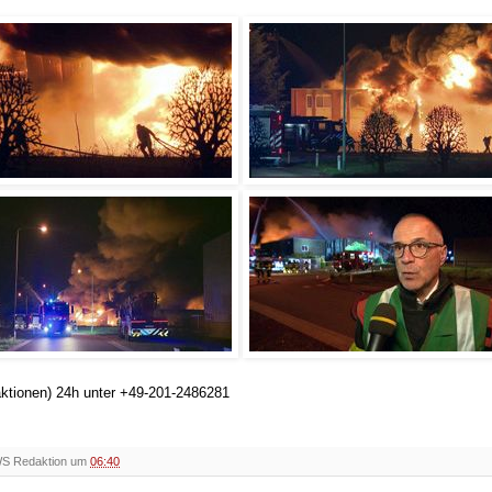
aktionen) 24h unter +49-201-2486281
WS Redaktion um
06:40