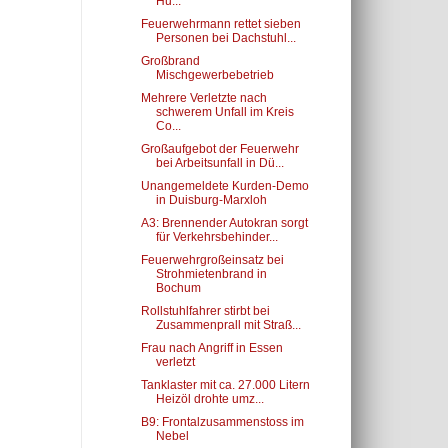
Hu...
Feuerwehrmann rettet sieben
Personen bei Dachstuhl...
Großbrand
Mischgewerbebetrieb
Mehrere Verletzte nach
schwerem Unfall im Kreis
Co...
Großaufgebot der Feuerwehr
bei Arbeitsunfall in Dü...
Unangemeldete Kurden-Demo
in Duisburg-Marxloh
A3: Brennender Autokran sorgt
für Verkehrsbehinder...
Feuerwehrgroßeinsatz bei
Strohmietenbrand in
Bochum
Rollstuhlfahrer stirbt bei
Zusammenprall mit Straß...
Frau nach Angriff in Essen
verletzt
Tanklaster mit ca. 27.000 Litern
Heizöl drohte umz...
B9: Frontalzusammenstoss im
Nebel