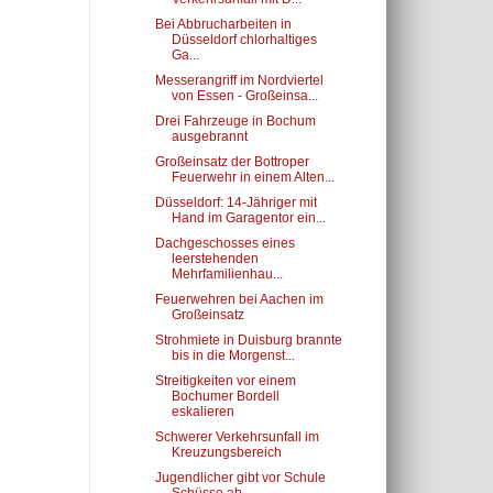
Bei Abbrucharbeiten in
Düsseldorf chlorhaltiges
Ga...
Messerangriff im Nordviertel
von Essen - Großeinsa...
Drei Fahrzeuge in Bochum
ausgebrannt
Großeinsatz der Bottroper
Feuerwehr in einem Alten...
Düsseldorf: 14-Jähriger mit
Hand im Garagentor ein...
Dachgeschosses eines
leerstehenden
Mehrfamilienhau...
Feuerwehren bei Aachen im
Großeinsatz
Strohmiete in Duisburg brannte
bis in die Morgenst...
Streitigkeiten vor einem
Bochumer Bordell
eskalieren
Schwerer Verkehrsunfall im
Kreuzungsbereich
Jugendlicher gibt vor Schule