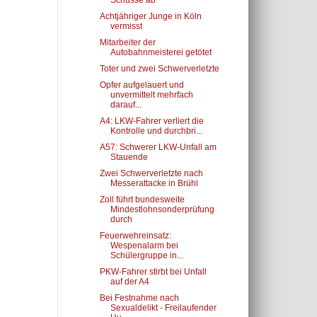
Schüsse ab
Achtjähriger Junge in Köln
vermisst
Mitarbeiter der
Autobahnmeisterei getötet
Toter und zwei Schwerverletzte
Opfer aufgelauert und
unvermittelt mehrfach
darauf...
A4: LKW-Fahrer verliert die
Kontrolle und durchbri...
A57: Schwerer LKW-Unfall am
Stauende
Zwei Schwerverletzte nach
Messerattacke in Brühl
Zoll führt bundesweite
Mindestlohnsonderprüfung
durch
Feuerwehreinsatz:
Wespenalarm bei
Schülergruppe in...
PKW-Fahrer stirbt bei Unfall
auf der A4
Bei Festnahme nach
Sexualdelikt - Freilaufender