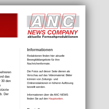
Informationen
Redaktionen finden hier aktuelle
Bewegtbildangebote für ihre
Nachrichenformate.
Die Fotos auf dieser Seite dienen als
mehreren
Vorschau auf das Videomaterial.
Bilder
and das
können von Zeitungs- und
r 30 den
Onlineredaktionen in höherer Auflösung
u
bestellt werden.
türzte
b. Der
Informationen über die ANC-NEWS
finden Sie auf den
Hauptseiten
.