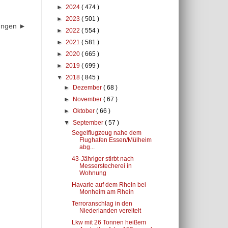
►
2024
( 474 )
►
2023
( 501 )
dungen ►
►
2022
( 554 )
►
2021
( 581 )
►
2020
( 665 )
►
2019
( 699 )
▼
2018
( 845 )
►
Dezember
( 68 )
►
November
( 67 )
►
Oktober
( 66 )
▼
September
( 57 )
Segelflugzeug nahe dem
Flughafen Essen/Mülheim
abg...
43-Jähriger stirbt nach
Messerstecherei in
Wohnung
Havarie auf dem Rhein bei
Monheim am Rhein
Terroranschlag in den
Niederlanden vereitelt
Lkw mit 26 Tonnen heißem