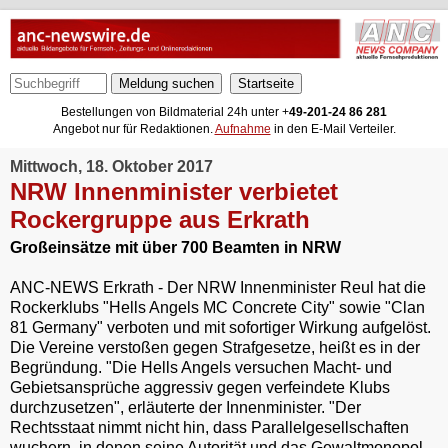
Meldung suchen
Bestellungen von Bildmaterial 24h unter +
49-201-24 86 281
Angebot nur für Redaktionen.
Aufnahme
in den E-Mail Verteiler.
Mittwoch, 18. Oktober 2017
NRW Innenminister verbietet
Rockergruppe aus Erkrath
Großeinsätze mit über 700 Beamten in NRW
ANC-NEWS Erkrath - Der NRW Innenminister Reul hat die
Rockerklubs "Hells Angels MC Concrete City" sowie "Clan
81 Germany" verboten und mit sofortiger Wirkung aufgelöst.
Die Vereine verstoßen gegen Strafgesetze, heißt es in der
Begründung. "Die Hells Angels versuchen Macht- und
Gebietsansprüche aggressiv gegen verfeindete Klubs
durchzusetzen", erläuterte der Innenminister. "Der
Rechtsstaat nimmt nicht hin, dass Parallelgesellschaften
wuchern, in denen seine Autorität und das Gewaltmonopol