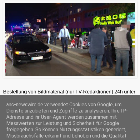
Bestellung von Bildmaterial (nur TV-Redaktionen) 24h unter
+49-201-248628181
anc-newswire.de verwendet Cookies von Google, um
ANC-NEWS-TELEVISION GmbH, Kruppstraße 82 – 100, 45145 Essen, HRB 12411, Amtsgericht Essen, Geschäftsführer: C. Anhuth
Dienste anzubieten und Zugriffe zu analysieren. Ihre IP-
C
E
W
P
S
Adresse und ihr User-Agent werden zusammen mit
o
m
h
r
h
Messwerten zur Leistung und Sicherheit für Google
p
a
a
i
a
freigegeben. So können Nutzungsstatistiken generiert,
y
i
t
n
r
Missbrauchsfälle erkannt und behoben und die Qualität
‹
›
L
l
s
t
e
Startseite