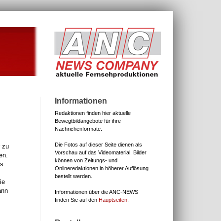
Informationen
Redaktionen finden hier aktuelle
Bewegtbildangebote für ihre
Nachrichenformate.
Die Fotos auf dieser Seite dienen als
 zu
Vorschau auf das Videomaterial.
Bilder
en.
können von Zeitungs- und
as
Onlineredaktionen in höherer Auflösung
bestellt werden.
ie
ann
Informationen über die ANC-NEWS
finden Sie auf den
Hauptseiten
.