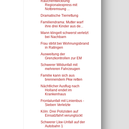
Rauchentwicklung:
Regionalexpress mit
Notbremsung ...
Dramatische Tierrettung
Familiendrama: Mutter warf
ihre drei Kinder aus de...
Mann klingelt schwerst verletzt
bei Nachbarn
Frau stirbt bei Wohnungsbrand
in Ratingen
Ausweitung der
Grenzkontrollen zur EM
Schwerer Wildunfall mit
mehreren Fahrzeugen
Familie kann sich aus
brennendem Pkw retten
Nächtlicher Ausflug nach
Holland endet im
Krankenhaus
Frontalunfall mit Linienbus -
Sieben Verletzte
Köln: Drei Polizisten auf
Einsatzfahrt verunglückt
Schwerer Lkw-Unfall auf der
Autobahn 1