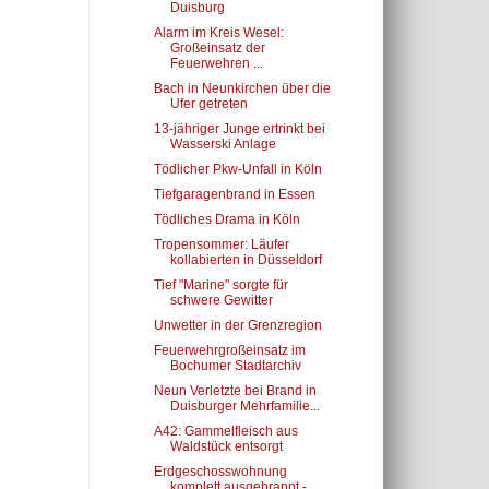
Duisburg
Alarm im Kreis Wesel:
Großeinsatz der
Feuerwehren ...
Bach in Neunkirchen über die
Ufer getreten
13-jähriger Junge ertrinkt bei
Wasserski Anlage
Tödlicher Pkw-Unfall in Köln
Tiefgaragenbrand in Essen
Tödliches Drama in Köln
Tropensommer: Läufer
kollabierten in Düsseldorf
Tief "Marine" sorgte für
schwere Gewitter
Unwetter in der Grenzregion
Feuerwehrgroßeinsatz im
Bochumer Stadtarchiv
Neun Verletzte bei Brand in
Duisburger Mehrfamilie...
A42: Gammelfleisch aus
Waldstück entsorgt
Erdgeschosswohnung
komplett ausgebrannt -