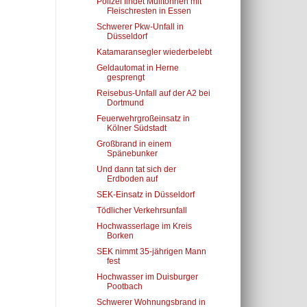
Polizei findet Mülltonnen mit
Fleischresten in Essen
Schwerer Pkw-Unfall in
Düsseldorf
Katamaransegler wiederbelebt
Geldautomat in Herne
gesprengt
Reisebus-Unfall auf der A2 bei
Dortmund
Feuerwehrgroßeinsatz in
Kölner Südstadt
Großbrand in einem
Spänebunker
Und dann tat sich der
Erdboden auf
SEK-Einsatz in Düsseldorf
Tödlicher Verkehrsunfall
Hochwasserlage im Kreis
Borken
SEK nimmt 35-jährigen Mann
fest
Hochwasser im Duisburger
Pootbach
Schwerer Wohnungsbrand in