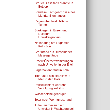
Großer Dieseltank brannte in
Bottrop
Brand im Dachgeschoss eines
Mehrfamilienhauses
Regen überflutet U-Bahn
Tunnel
Starkregen in Essen und
Duisburg -
Unwettergroßein...
Notlandung am Flughafen
Köln-Bonn
Großbrand auf Düsseldorfer
Messegelände
Erneut Überschwemmungen
nach Unwetter in der Eifel
Lagerhallenbrand in Köln
Tierquäler schießt Schwan
Pfeil in den Hals
Polizei schießt während
Verfolgung auf Pkw
Wasserleiche geborgen
Toter nach Wohnungsbrand
Aufräumarbeiten nach
Unwetter in Wachtberg bei