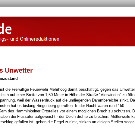
s Unwetter
mezustand
t die Freiwillige Feuerwehr Mehrhoog damit beschäftigt, gegen das Unwetter
ich auf einer Breite von 1,50 Meter in Höhe der Straße "Vierwinden" zu öffn
tspannung, weil der Wasserdruck auf die umliegenden Dammbereiche sinkt. D
sten hat es bislang Ringenberg getroffen. In der Nacht waren rund 150
 Kern des Hamminkelner Ortsteiles vor einem möglichen Bruch zu schützen. D
en die Flussufer aufgeweicht - der Deich drohte zu brechen. Mittlerweile k
schlag gefallen ist, gehen die Pegel zurück, sinken an einigen Stellen sogar.