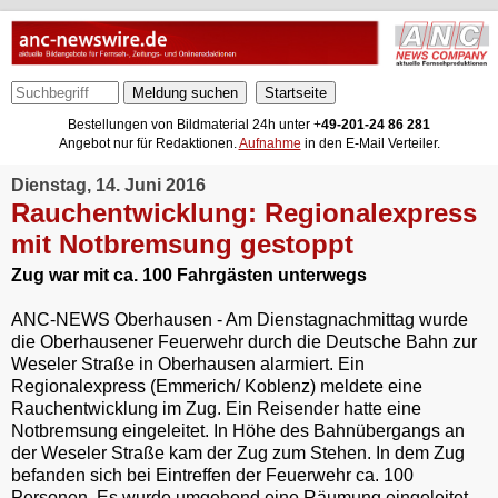
Meldung suchen
Bestellungen von Bildmaterial 24h unter +
49-201-24 86 281
Angebot nur für Redaktionen.
Aufnahme
in den E-Mail Verteiler.
Dienstag, 14. Juni 2016
Rauchentwicklung: Regionalexpress
mit Notbremsung gestoppt
Zug war mit ca. 100 Fahrgästen unterwegs
ANC-NEWS Oberhausen - Am Dienstagnachmittag wurde
die Oberhausener Feuerwehr durch die Deutsche Bahn zur
Weseler Straße in Oberhausen alarmiert. Ein
Regionalexpress (Emmerich/ Koblenz) meldete eine
Rauchentwicklung im Zug. Ein Reisender hatte eine
Notbremsung eingeleitet. In Höhe des Bahnübergangs an
der Weseler Straße kam der Zug zum Stehen. In dem Zug
befanden sich bei Eintreffen der Feuerwehr ca. 100
Personen. Es wurde umgehend eine Räumung eingeleitet.