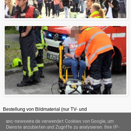
Bestellung von Bildmaterial (nur TV- und
Zeitungsredaktionen) 24h unter +49-201-2486281
anc-newswire.de verwendet Cookies von Google, um
ANC-NEWS-TELEVISION GmbH, Kruppstraße 82 – 100, 45145 Essen, HRB 12411, Amtsgericht Essen, Geschäftsführer: C. Anhuth
Dienste anzubieten und Zugriffe zu analysieren. Ihre IP-