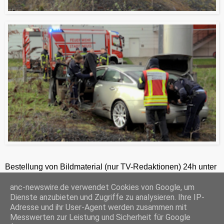
Bestellung von Bildmaterial (nur TV-Redaktionen) 24h unter
+49-201-2486281
anc-newswire.de verwendet Cookies von Google, um
ANC-NEWS-TELEVISION GmbH, Kruppstraße 82 – 100, 45145 Essen, HRB 12411, Amtsgericht Essen, Geschäftsführer: C. Anhuth
Dienste anzubieten und Zugriffe zu analysieren. Ihre IP-
C
E
W
P
S
Adresse und ihr User-Agent werden zusammen mit
o
m
h
r
h
Messwerten zur Leistung und Sicherheit für Google
p
a
a
i
a