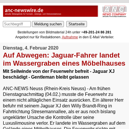
Meldung suchen
Bestellungen von Bildmaterial 24h unter +
49-201-24 86 281
Angebot nur für Redaktionen.
Aufnahme
in den E-Mail Verteiler.
Dienstag, 4. Februar 2020
Auf Abwegen: Jaguar-Fahrer landet
im Wassergraben eines Möbelhauses
Mit Seilwinde von der Feuerwehr befreit - Jaguar XJ
beschädigt - Gentleman bleibt gelassen
ANC-NEWS Neuss (Rhein-Kreis Neuss) - Am frühen
Dienstagnachmittag (04.02.) musste die Feuerwehr zu
einem nicht alltäglichen Einsatz ausrücken. Ein älterer Herr
befuhr mit seinem Jaguar XJ den Willy Brandt-Ring in
Fahrtrichtung Stresemannallee, als er aus noch bislang
ungeklärter Ursache die Kontrolle über seine
Luxuslimousine verlor. Er landete im Wassergraben auf dem
Gelände eines Möbelhauses. Die Feuerwehr rückte mit