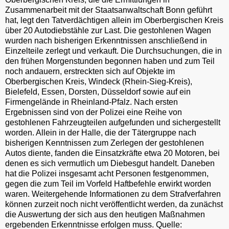
Zusammenarbeit mit der Staatsanwaltschaft Bonn geführt
hat, legt den Tatverdächtigen allein im Oberbergischen Kreis
über 20 Autodiebstähle zur Last. Die gestohlenen Wagen
wurden nach bisherigen Erkenntnissen anschließend in
Einzelteile zerlegt und verkauft. Die Durchsuchungen, die in
den frühen Morgenstunden begonnen haben und zum Teil
noch andauern, erstreckten sich auf Objekte im
Oberbergischen Kreis, Windeck (Rhein-Sieg-Kreis),
Bielefeld, Essen, Dorsten, Düsseldorf sowie auf ein
Firmengelände in Rheinland-Pfalz. Nach ersten
Ergebnissen sind von der Polizei eine Reihe von
gestohlenen Fahrzeugteilen aufgefunden und sichergestellt
worden. Allein in der Halle, die der Tätergruppe nach
bisherigen Kenntnissen zum Zerlegen der gestohlenen
Autos diente, fanden die Einsatzkräfte etwa 20 Motoren, bei
denen es sich vermutlich um Diebesgut handelt. Daneben
hat die Polizei insgesamt acht Personen festgenommen,
gegen die zum Teil im Vorfeld Haftbefehle erwirkt worden
waren. Weitergehende Informationen zu dem Strafverfahren
können zurzeit noch nicht veröffentlicht werden, da zunächst
die Auswertung der sich aus den heutigen Maßnahmen
ergebenden Erkenntnisse erfolgen muss. Quelle: