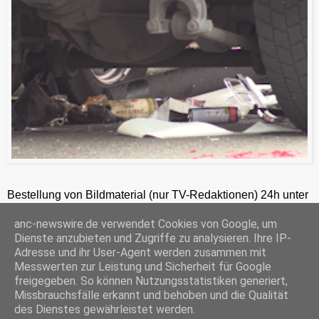
Bestellung von Bildmaterial (nur TV-Redaktionen) 24h unter
+49-201-2486281
anc-newswire.de verwendet Cookies von Google, um
ANC-NEWS-TELEVISION GmbH, Weidkamp 176, 45356 Essen, HRB 12411, Amtsgericht Essen, Geschäftsführer: C. Anhuth
Dienste anzubieten und Zugriffe zu analysieren. Ihre IP-
C
E
W
P
S
Adresse und ihr User-Agent werden zusammen mit
o
m
h
r
h
Messwerten zur Leistung und Sicherheit für Google
p
a
a
i
a
freigegeben. So können Nutzungsstatistiken generiert,
y
i
t
n
r
Missbrauchsfälle erkannt und behoben und die Qualität
‹
›
L
l
s
t
e
Startseite
i
A
F
des Dienstes gewährleistet werden.