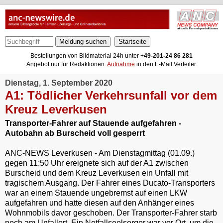
Meldung suchen
Bestellungen von Bildmaterial 24h unter +
49-201-24 86 281
Angebot nur für Redaktionen.
Aufnahme
in den E-Mail Verteiler.
Dienstag, 1. September 2020
A1: Tödlicher Verkehrsunfall vor dem
Kreuz Leverkusen
Transporter-Fahrer auf Stauende aufgefahren -
Autobahn ab Burscheid voll gesperrt
ANC-NEWS Leverkusen - Am Dienstagmittag (01.09.)
gegen 11:50 Uhr ereignete sich auf der A1 zwischen
Burscheid und dem Kreuz Leverkusen ein Unfall mit
tragischem Ausgang. Der Fahrer eines Ducato-Transporters
war an einem Stauende ungebremst auf einen LKW
aufgefahren und hatte diesen auf den Anhänger eines
Wohnmobils davor geschoben. Der Transporter-Fahrer starb
noch am Unfallort. Ein Notfallseelsorger war vor Ort, um die