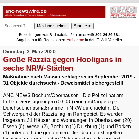
Meldung suchen
Bestellungen von Bildmaterial 24h unter +
49-201-24 86 281
Angebot nur für Redaktionen.
Aufnahme
in den E-Mail Verteiler.
Dienstag, 3. März 2020
Große Razzia gegen Hooligans in
sechs NRW-Städten
Maßnahme nach Massenschlägerei im September 2019 -
31 Objekte durchsucht - Beweismittel sichergestellt
ANC-NEWS Bochum/Oberhausen - Die Polizei hat am
frühen Dienstagmorgen (03.03.) eine großangelegte
Durchsuchungsmaßnahme in NRW durchgeführt. Der
Schwerpunkt der Razzia lag im Ruhrgebiet. Es wurden
insgesamt 31 Häuser und Wohnungen in Oberhausen (20),
Essen (6), Wesel (2), Bochum (1) Duisburg (1) und Borken
(1) unter die Lupe genommen. Die Beamten klingelten
teilweise maskiert an den Wohnungstüren. Insgesamt