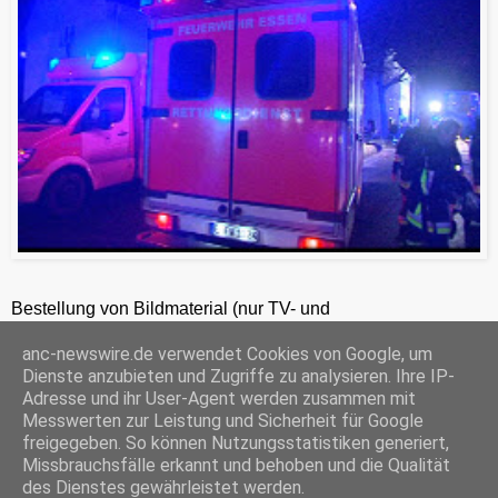
Bestellung von Bildmaterial (nur TV- und
Zeitungsredaktionen) 24h unter +49-201-2486281
anc-newswire.de verwendet Cookies von Google, um
ANC-NEWS-TELEVISION GmbH, Kruppstraße 82 – 100, 45145 Essen, HRB 12411, Amtsgericht Essen, Geschäftsführer: C. Anhuth
Dienste anzubieten und Zugriffe zu analysieren. Ihre IP-
C
E
W
P
S
Adresse und ihr User-Agent werden zusammen mit
o
m
h
r
h
Messwerten zur Leistung und Sicherheit für Google
p
a
a
i
a
freigegeben. So können Nutzungsstatistiken generiert,
y
i
t
n
r
Missbrauchsfälle erkannt und behoben und die Qualität
‹
›
L
l
s
t
e
Startseite
i
A
F
des Dienstes gewährleistet werden.