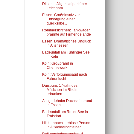
Dilsen – Jäger stolpert über
Leichnam
Essen: Großeinsatz zur
Entsorgung einer
quecksilbe...
Rommerskirchen: Tankwagen
brannte auf Firmengelände
Essen: Dramatisches Unglück
in Altenessen
Badeunfall am Fühlinger See
in Köln
Köln: Großbrand in
Chemiewerk
Köln: Verfolgungsjagd nach
Fahrerflucht
Duisburg: 17-jähriges
Mädchen im Rhein
ertrunken
Ausgedehnter Dachstuhlbrand
in Essen
Badeunfall am Rotter See in
Troisdorf
Hilchenbach: Leblose Person
in Altkleidercontainer...