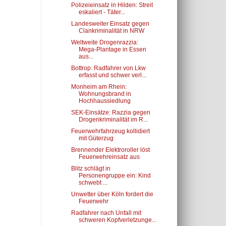
Polizeieinsatz in Hilden: Streit
eskaliert - Täter...
Landesweiter Einsatz gegen
Clankriminalität in NRW
Weltweite Drogenrazzia:
Mega-Plantage in Essen
aus...
Bottrop: Radfahrer von Lkw
erfasst und schwer verl...
Monheim am Rhein:
Wohnungsbrand in
Hochhaussiedlung
SEK-Einsätze: Razzia gegen
Drogenkriminalität im R...
Feuerwehrfahrzeug kollidiert
mit Güterzug
Brennender Elektroroller löst
Feuerwehreinsatz aus
Blitz schlägt in
Personengruppe ein: Kind
schwebt ...
Unwetter über Köln fordert die
Feuerwehr
Radfahrer nach Unfall mit
schweren Kopfverletzunge...