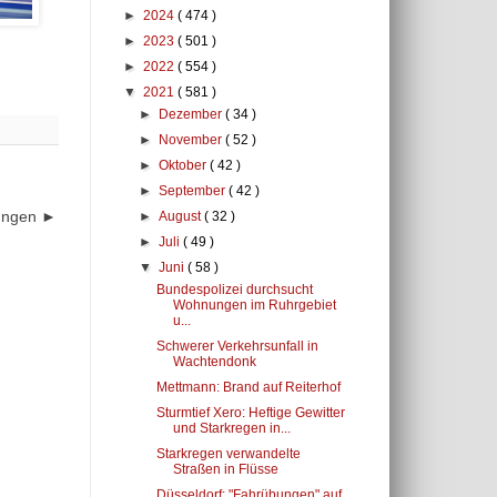
►
2024
( 474 )
►
2023
( 501 )
►
2022
( 554 )
▼
2021
( 581 )
►
Dezember
( 34 )
►
November
( 52 )
►
Oktober
( 42 )
►
September
( 42 )
dungen ►
►
August
( 32 )
►
Juli
( 49 )
▼
Juni
( 58 )
Bundespolizei durchsucht
Wohnungen im Ruhrgebiet
u...
Schwerer Verkehrsunfall in
Wachtendonk
Mettmann: Brand auf Reiterhof
Sturmtief Xero: Heftige Gewitter
und Starkregen in...
Starkregen verwandelte
Straßen in Flüsse
Düsseldorf: "Fahrübungen" auf