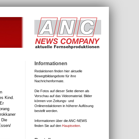
Informationen
Redaktionen finden hier aktuelle
Bewegtbildangebote für ihre
Nachrichenformate.
Die Fotos auf dieser Seite dienen als
en
Vorschau auf das Videomaterial.
Bilder
es Kind.
können von Zeitungs- und
 Er
Onlineredaktionen in höherer Auflösung
sprang
bestellt werden.
arokkaner
 Die
Informationen über die ANC-NEWS
Essen/
finden Sie auf den
Hauptseiten
.