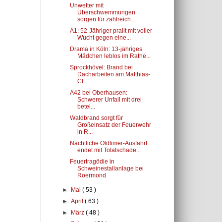
Unwetter mit
Überschwemmungen
sorgen für zahlreich...
A1: 52-Jähriger prallt mit voller
Wucht gegen eine...
Drama in Köln: 13-jähriges
Mädchen leblos im Rathe...
Sprockhövel: Brand bei
Dacharbeiten am Matthias-
Cl...
A42 bei Oberhausen:
Schwerer Unfall mit drei
betei...
Waldbrand sorgt für
Großeinsatz der Feuerwehr
in R...
Nächtliche Oldtimer-Ausfahrt
endet mit Totalschade...
Feuertragödie in
Schweinestallanlage bei
Roermond
►
Mai
( 53 )
►
April
( 63 )
►
März
( 48 )