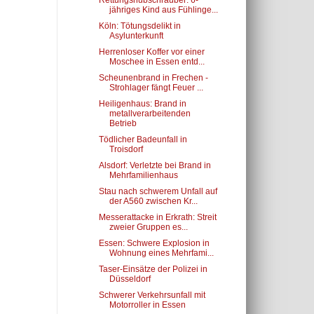
Rettungshubschrauber: 6-
jähriges Kind aus Fühlinge...
Köln: Tötungsdelikt in
Asylunterkunft
Herrenloser Koffer vor einer
Moschee in Essen entd...
Scheunenbrand in Frechen -
Strohlager fängt Feuer ...
Heiligenhaus: Brand in
metallverarbeitenden
Betrieb
Tödlicher Badeunfall in
Troisdorf
Alsdorf: Verletzte bei Brand in
Mehrfamilienhaus
Stau nach schwerem Unfall auf
der A560 zwischen Kr...
Messerattacke in Erkrath: Streit
zweier Gruppen es...
Essen: Schwere Explosion in
Wohnung eines Mehrfami...
Taser-Einsätze der Polizei in
Düsseldorf
Schwerer Verkehrsunfall mit
Motorroller in Essen