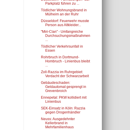
Parkplatz führen zu ...
Tödlicher Wohnungsbrand in
Mülheim an der Ruhr
Düsseldorf: Feuerwehr musste
Person aus Altkleider...
"Miri-Clan" - Umfangreiche
Durchsuchungsmaßnahmen
...
Tödlicher Verkehrsunfall in
Essen
Rohrbruch in Dortmund-
Hombruch - Linienbus bleibt
...
Zoll-Razzia im Ruhrgebiet:
Verdacht der Schwarzarbeit
Gebäudeschaden:
Geldautomat gesprengt in
Grevenbroich
Ennepetal: PKW kollidiert mit
Linienbus
SEK-Einsatz in Köln: Razzia
gegen Drogenhändler
Neuss: Ausgedehnter
Kellerbrand in
Mehrfamilienhaus