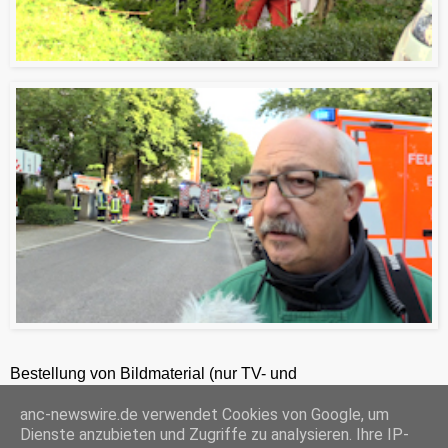
Bestellung von Bildmaterial (nur TV- und
Zeitungsredaktionen) 24h unter +49-201-2486281
anc-newswire.de verwendet Cookies von Google, um
ANC-NEWS-TELEVISION GmbH, Kruppstraße 82 – 100, 45145 Essen, HRB 12411, Amtsgericht Essen, Geschäftsführer: C. Anhuth
Dienste anzubieten und Zugriffe zu analysieren. Ihre IP-