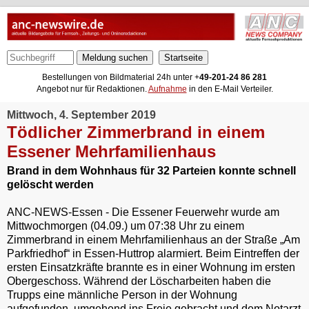
Meldung suchen
Bestellungen von Bildmaterial 24h unter +
49-201-24 86 281
Angebot nur für Redaktionen.
Aufnahme
in den E-Mail Verteiler.
Mittwoch, 4. September 2019
Tödlicher Zimmerbrand in einem
Essener Mehrfamilienhaus
Brand in dem Wohnhaus für 32 Parteien konnte schnell
gelöscht werden
ANC-NEWS-Essen - Die Essener Feuerwehr wurde am
Mittwochmorgen (04.09.) um 07:38 Uhr zu einem
Zimmerbrand in einem Mehrfamilienhaus an der Straße „Am
Parkfriedhof“ in Essen-Huttrop alarmiert. Beim Eintreffen der
ersten Einsatzkräfte brannte es in einer Wohnung im ersten
Obergeschoss. Während der Löscharbeiten haben die
Trupps eine männliche Person in der Wohnung
aufgefunden, umgehend ins Freie gebracht und dem Notarzt