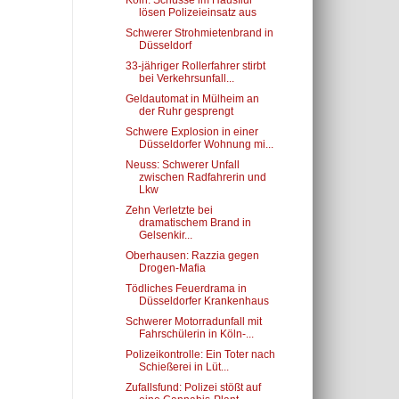
Köln: Schüsse im Hausflur
lösen Polizeieinsatz aus
Schwerer Strohmietenbrand in
Düsseldorf
33-jähriger Rollerfahrer stirbt
bei Verkehrsunfall...
Geldautomat in Mülheim an
der Ruhr gesprengt
Schwere Explosion in einer
Düsseldorfer Wohnung mi...
Neuss: Schwerer Unfall
zwischen Radfahrerin und
Lkw
Zehn Verletzte bei
dramatischem Brand in
Gelsenkir...
Oberhausen: Razzia gegen
Drogen-Mafia
Tödliches Feuerdrama in
Düsseldorfer Krankenhaus
Schwerer Motorradunfall mit
Fahrschülerin in Köln-...
Polizeikontrolle: Ein Toter nach
Schießerei in Lüt...
Zufallsfund: Polizei stößt auf