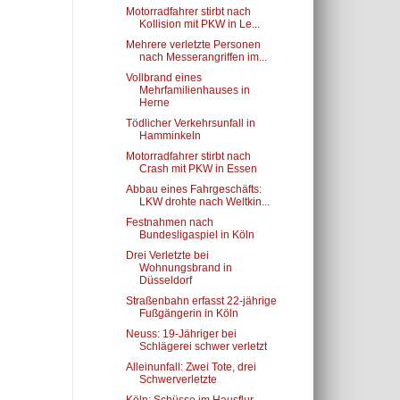
Motorradfahrer stirbt nach
Kollision mit PKW in Le...
Mehrere verletzte Personen
nach Messerangriffen im...
Vollbrand eines
Mehrfamilienhauses in
Herne
Tödlicher Verkehrsunfall in
Hamminkeln
Motorradfahrer stirbt nach
Crash mit PKW in Essen
Abbau eines Fahrgeschäfts:
LKW drohte nach Weltkin...
Festnahmen nach
Bundesligaspiel in Köln
Drei Verletzte bei
Wohnungsbrand in
Düsseldorf
Straßenbahn erfasst 22-jährige
Fußgängerin in Köln
Neuss: 19-Jähriger bei
Schlägerei schwer verletzt
Alleinunfall: Zwei Tote, drei
Schwerverletzte