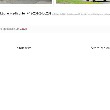
daktionen) 24h unter +49-201-2486281
ANC-NEWS-TELEVISION GmbH, Kruppstraße 82 – 100, 45145 Essen, HRB 12411, Amtsgericht Essen, G
WS Redaktion um
15:08
Startseite
Ältere Mel