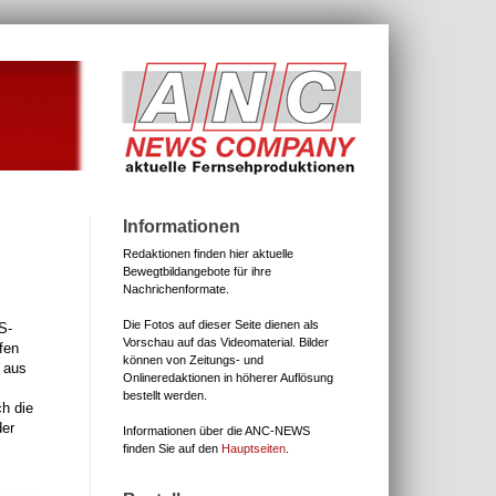
Informationen
Redaktionen finden hier aktuelle
Bewegtbildangebote für ihre
Nachrichenformate.
Die Fotos auf dieser Seite dienen als
S-
Vorschau auf das Videomaterial.
Bilder
fen
können von Zeitungs- und
u aus
Onlineredaktionen in höherer Auflösung
bestellt werden.
h die
der
Informationen über die ANC-NEWS
finden Sie auf den
Hauptseiten
.