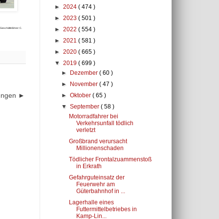
►
2024
( 474 )
►
2023
( 501 )
►
2022
( 554 )
eschäftsführer: C.
►
2021
( 581 )
►
2020
( 665 )
▼
2019
( 699 )
►
Dezember
( 60 )
►
November
( 47 )
dungen ►
►
Oktober
( 65 )
▼
September
( 58 )
Motorradfahrer bei
Verkehrsunfall tödlich
verletzt
Großbrand verursacht
Millionenschaden
Tödlicher Frontalzuammenstoß
in Erkrath
Gefahrguteinsatz der
Feuerwehr am
Güterbahnhof in ...
Lagerhalle eines
Futtermittelbetriebes in
Kamp-Lin...