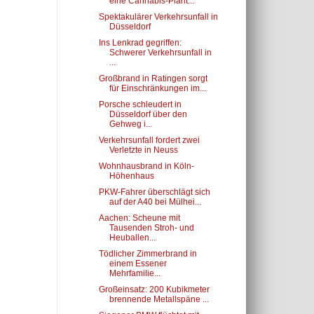
eine Cannabis-Plant...
Spektakulärer Verkehrsunfall in
Düsseldorf
Ins Lenkrad gegriffen:
Schwerer Verkehrsunfall in
...
Großbrand in Ratingen sorgt
für Einschränkungen im...
Porsche schleudert in
Düsseldorf über den
Gehweg i...
Verkehrsunfall fordert zwei
Verletzte in Neuss
Wohnhausbrand in Köln-
Höhenhaus
PKW-Fahrer überschlägt sich
auf der A40 bei Mülhei...
Aachen: Scheune mit
Tausenden Stroh- und
Heuballen...
Tödlicher Zimmerbrand in
einem Essener
Mehrfamilie...
Großeinsatz: 200 Kubikmeter
brennende Metallspäne ...