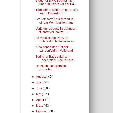
Siegener BMW flüchtet mit
über 200 km/h vor der Po...
Transporter steckt unter Brücke
fest in Düsseldorf
Großeinsatz: Kellerbrand in
einem Mehrfamilienhaus
Verfolgungsjagd: 15-Jähriger
flüchtet vor Polizei ...
28 Verletzte bei Konzert -
Bühne durch Unwetter zu...
Auto neben der A59 bei
Langenfeld im Vollbrand
Tödlicher Badeunfall am
Höhenfelder See in Köln
Heißluftballon gerät in
Unwetter
►
August
( 40 )
►
Juli
( 74 )
►
Juni
( 50 )
►
Mai
( 57 )
►
April
( 60 )
►
März
( 63 )
►
Februar
( 68 )