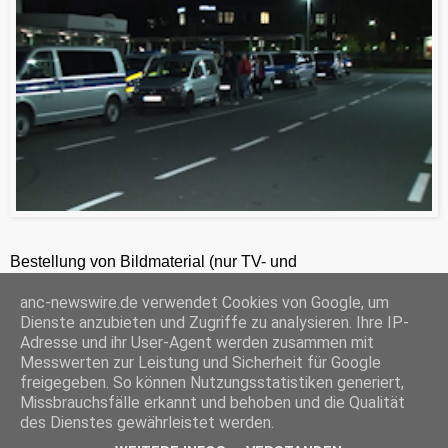
Bestellung von Bildmaterial (nur TV- und
Zeitungsredaktionen) 24h unter +49-201-2486281
anc-newswire.de verwendet Cookies von Google, um
ANC-NEWS-TELEVISION GmbH, Kruppstraße 82 – 100, 45145 Essen, HRB 12411, Amtsgericht Essen, Geschäftsführer: C. Anhuth
Dienste anzubieten und Zugriffe zu analysieren. Ihre IP-
C
E
W
P
S
Adresse und ihr User-Agent werden zusammen mit
o
m
h
r
h
Messwerten zur Leistung und Sicherheit für Google
p
a
a
i
a
freigegeben. So können Nutzungsstatistiken generiert,
y
i
t
n
r
Missbrauchsfälle erkannt und behoben und die Qualität
‹
›
L
l
s
t
e
Startseite
i
A
F
des Dienstes gewährleistet werden.
n
p
r