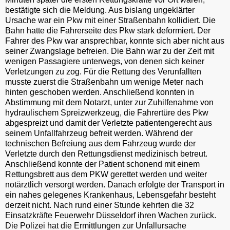
bestätigte sich die Meldung. Aus bislang ungeklärter
Ursache war ein Pkw mit einer Straßenbahn kollidiert. Die
Bahn hatte die Fahrerseite des Pkw stark deformiert. Der
Fahrer des Pkw war ansprechbar, konnte sich aber nicht aus
seiner Zwangslage befreien. Die Bahn war zu der Zeit mit
wenigen Passagiere unterwegs, von denen sich keiner
Verletzungen zu zog. Für die Rettung des Verunfallten
musste zuerst die Straßenbahn um wenige Meter nach
hinten geschoben werden. Anschließend konnten in
Abstimmung mit dem Notarzt, unter zur Zuhilfenahme von
hydraulischem Spreizwerkzeug, die Fahrertüre des Pkw
abgespreizt und damit der Verletzte patientengerecht aus
seinem Unfallfahrzeug befreit werden. Während der
technischen Befreiung aus dem Fahrzeug wurde der
Verletzte durch den Rettungsdienst medizinisch betreut.
Anschließend konnte der Patient schonend mit einem
Rettungsbrett aus dem PKW gerettet werden und weiter
notärztlich versorgt werden. Danach erfolgte der Transport in
ein nahes gelegenes Krankenhaus, Lebensgefahr besteht
derzeit nicht. Nach rund einer Stunde kehrten die 32
Einsatzkräfte Feuerwehr Düsseldorf ihren Wachen zurück.
Die Polizei hat die Ermittlungen zur Unfallursache