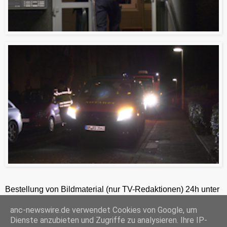
Bestellung von Bildmaterial (nur TV-Redaktionen) 24h unter
+49-201-2486281
anc-newswire.de verwendet Cookies von Google, um
ANC-NEWS-TELEVISION GmbH, Weidkamp 176, 45356 Essen, HRB 12411, Amtsgericht Essen, Geschäftsführer: C. Anhuth
Dienste anzubieten und Zugriffe zu analysieren. Ihre IP-