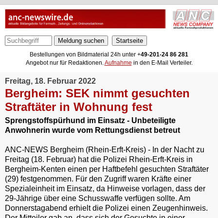
Meldung suchen
Bestellungen von Bildmaterial 24h unter +
49-201-24 86 281
Angebot nur für Redaktionen.
Aufnahme
in den E-Mail Verteiler.
Freitag, 18. Februar 2022
Bergheim: SEK nimmt gesuchten
Straftäter in Wohnung fest
Sprengstoffspürhund im Einsatz - Unbeteiligte
Anwohnerin wurde vom Rettungsdienst betreut
ANC-NEWS Bergheim (Rhein-Erft-Kreis) - In der Nacht zu
Freitag (18. Februar) hat die Polizei Rhein-Erft-Kreis in
Bergheim-Kenten einen per Haftbefehl gesuchten Straftäter
(29) festgenommen. Für den Zugriff waren Kräfte einer
Spezialeinheit im Einsatz, da Hinweise vorlagen, dass der
29-Jährige über eine Schusswaffe verfügen sollte. Am
Donnerstagabend erhielt die Polizei einen Zeugenhinweis.
Der Mitteiler gab an, dass sich der Gesuchte in einer