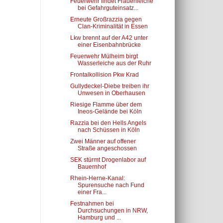
Feuerwehr findet Frauenleiche
bei Gefahrguteinsatz...
Erneute Großrazzia gegen
Clan-Kriminalität in Essen
Lkw brennt auf der A42 unter
einer Eisenbahnbrücke
Feuerwehr Mülheim birgt
Wasserleiche aus der Ruhr
Frontalkollision Pkw Krad
Gullydeckel-Diebe treiben ihr
Unwesen in Oberhausen
Riesige Flamme über dem
Ineos-Gelände bei Köln
Razzia bei den Hells Angels
nach Schüssen in Köln
Zwei Männer auf offener
Straße angeschossen
SEK stürmt Drogenlabor auf
Bauernhof
Rhein-Herne-Kanal:
Spurensuche nach Fund
einer Fra...
Festnahmen bei
Durchsuchungen in NRW,
Hamburg und ...