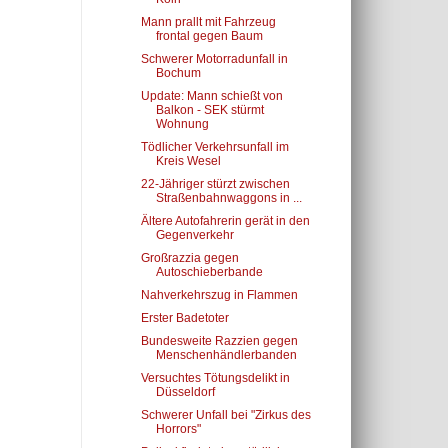
Mann prallt mit Fahrzeug
frontal gegen Baum
Schwerer Motorradunfall in
Bochum
Update: Mann schießt von
Balkon - SEK stürmt
Wohnung
Tödlicher Verkehrsunfall im
Kreis Wesel
22-Jähriger stürzt zwischen
Straßenbahnwaggons in ...
Ältere Autofahrerin gerät in den
Gegenverkehr
Großrazzia gegen
Autoschieberbande
Nahverkehrszug in Flammen
Erster Badetoter
Bundesweite Razzien gegen
Menschenhändlerbanden
Versuchtes Tötungsdelikt in
Düsseldorf
Schwerer Unfall bei "Zirkus des
Horrors"