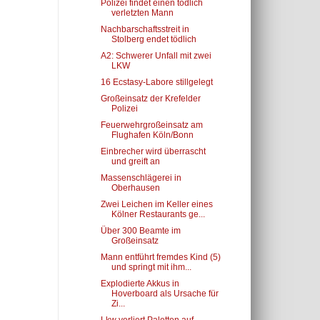
Polizei findet einen tödlich
verletzten Mann
Nachbarschaftsstreit in
Stolberg endet tödlich
A2: Schwerer Unfall mit zwei
LKW
16 Ecstasy-Labore stillgelegt
Großeinsatz der Krefelder
Polizei
Feuerwehrgroßeinsatz am
Flughafen Köln/Bonn
Einbrecher wird überrascht
und greift an
Massenschlägerei in
Oberhausen
Zwei Leichen im Keller eines
Kölner Restaurants ge...
Über 300 Beamte im
Großeinsatz
Mann entführt fremdes Kind (5)
und springt mit ihm...
Explodierte Akkus in
Hoverboard als Ursache für
Zi...