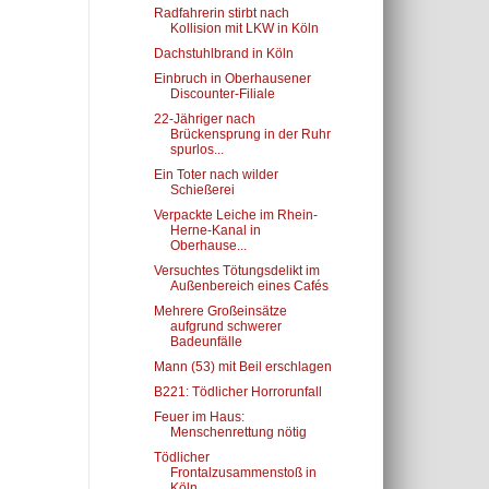
Radfahrerin stirbt nach
Kollision mit LKW in Köln
Dachstuhlbrand in Köln
Einbruch in Oberhausener
Discounter-Filiale
22-Jähriger nach
Brückensprung in der Ruhr
spurlos...
Ein Toter nach wilder
Schießerei
Verpackte Leiche im Rhein-
Herne-Kanal in
Oberhause...
Versuchtes Tötungsdelikt im
Außenbereich eines Cafés
Mehrere Großeinsätze
aufgrund schwerer
Badeunfälle
Mann (53) mit Beil erschlagen
B221: Tödlicher Horrorunfall
Feuer im Haus:
Menschenrettung nötig
Tödlicher
Frontalzusammenstoß in
Köln