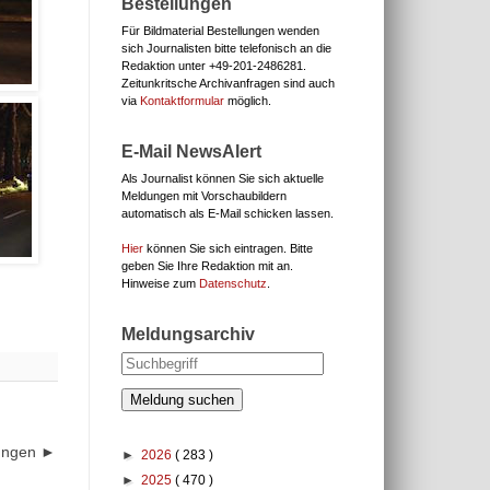
Bestellungen
Für Bildmaterial Bestellungen wenden
sich Journalisten bitte telefonisch an die
Redaktion unter
+49-201-2486281.
Zeitunkritsche Archivanfragen sind auch
via
Kontaktformular
möglich.
E-Mail NewsAlert
Als Journalist können Sie sich aktuelle
Meldungen mit Vorschaubildern
automatisch als E-Mail schicken lassen.
Hier
können Sie sich eintragen. Bitte
geben Sie Ihre Redaktion mit an.
Hinweise zum
Datenschutz
.
Meldungsarchiv
Meldung suchen
dungen ►
►
2026
( 283 )
►
2025
( 470 )