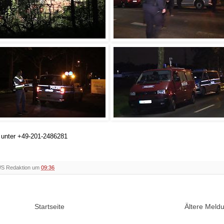
h unter +49-201-2486281
WS Redaktion um
09:36
Startseite
Ältere Mel