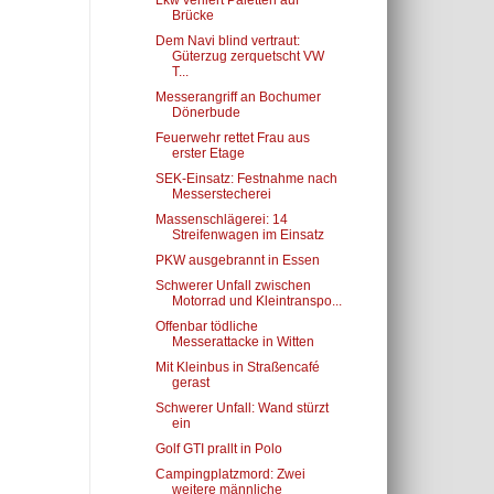
Lkw verliert Paletten auf
Brücke
Dem Navi blind vertraut:
Güterzug zerquetscht VW
T...
Messerangriff an Bochumer
Dönerbude
Feuerwehr rettet Frau aus
erster Etage
SEK-Einsatz: Festnahme nach
Messerstecherei
Massenschlägerei: 14
Streifenwagen im Einsatz
PKW ausgebrannt in Essen
Schwerer Unfall zwischen
Motorrad und Kleintranspo...
Offenbar tödliche
Messerattacke in Witten
Mit Kleinbus in Straßencafé
gerast
Schwerer Unfall: Wand stürzt
ein
Golf GTI prallt in Polo
Campingplatzmord: Zwei
weitere männliche