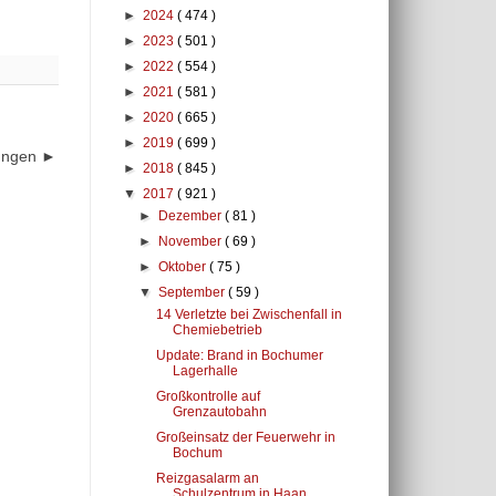
►
2024
( 474 )
►
2023
( 501 )
►
2022
( 554 )
►
2021
( 581 )
►
2020
( 665 )
►
2019
( 699 )
dungen ►
►
2018
( 845 )
▼
2017
( 921 )
►
Dezember
( 81 )
►
November
( 69 )
►
Oktober
( 75 )
▼
September
( 59 )
14 Verletzte bei Zwischenfall in
Chemiebetrieb
Update: Brand in Bochumer
Lagerhalle
Großkontrolle auf
Grenzautobahn
Großeinsatz der Feuerwehr in
Bochum
Reizgasalarm an
Schulzentrum in Haan