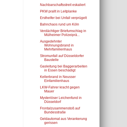
Nachbarschaftsstreit eskaliert
PKW prallt in Leitplanke
Ersthelfer bei Unfall verprügelt
Bahnchaos rund um Köln
Verdächtiger Briefumschlag in
Mülheimer Polizeiprä...
Ausgedehnter
Wohnungsbrand in
Mehrfamilienhaus
Stromunfall auf Düsseldorfer
Baustelle
Gasleitung bei Baggerarbeiten
in Essen beschädigt
Kellerbrand in Neusser
Einfamilienhaus
LKW-Fahrer kracht gegen
Mauer
Mysteriöser Leichenfund in
Düsseldorf
Frontalzusammenstoß auf
Bundesstraße
Geldautomat aus Verankerung
gerissen