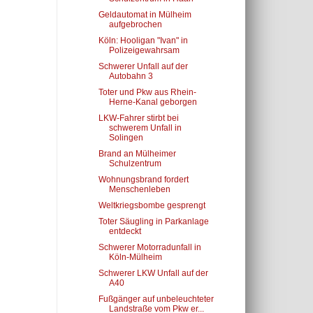
Geldautomat in Mülheim
aufgebrochen
Köln: Hooligan "Ivan" in
Polizeigewahrsam
Schwerer Unfall auf der
Autobahn 3
Toter und Pkw aus Rhein-
Herne-Kanal geborgen
LKW-Fahrer stirbt bei
schwerem Unfall in
Solingen
Brand an Mülheimer
Schulzentrum
Wohnungsbrand fordert
Menschenleben
Weltkriegsbombe gesprengt
Toter Säugling in Parkanlage
entdeckt
Schwerer Motorradunfall in
Köln-Mülheim
Schwerer LKW Unfall auf der
A40
Fußgänger auf unbeleuchteter
Landstraße vom Pkw er...