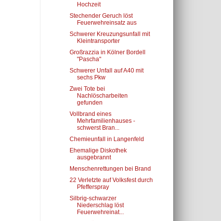
Hochzeit
Stechender Geruch löst
Feuerwehreinsatz aus
Schwerer Kreuzungsunfall mit
Kleintransporter
Großrazzia in Kölner Bordell
"Pascha"
Schwerer Unfall auf A40 mit
sechs Pkw
Zwei Tote bei
Nachlöscharbeiten
gefunden
Vollbrand eines
Mehrfamilienhauses -
schwerst Bran...
Chemieunfall in Langenfeld
Ehemalige Diskothek
ausgebrannt
Menschenrettungen bei Brand
22 Verletzte auf Volksfest durch
Pfefferspray
Silbrig-schwarzer
Niederschlag löst
Feuerwehreinat...