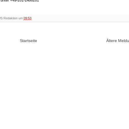
h unter +49-201-2486281
WS Redaktion um
09:53
Startseite
Ältere Mel