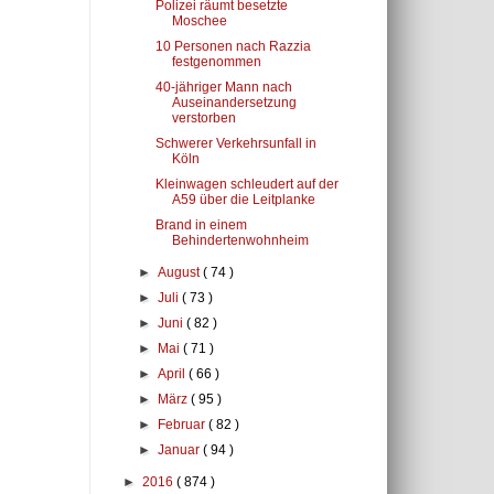
Polizei räumt besetzte
Moschee
10 Personen nach Razzia
festgenommen
40-jähriger Mann nach
Auseinandersetzung
verstorben
Schwerer Verkehrsunfall in
Köln
Kleinwagen schleudert auf der
A59 über die Leitplanke
Brand in einem
Behindertenwohnheim
►
August
( 74 )
►
Juli
( 73 )
►
Juni
( 82 )
►
Mai
( 71 )
►
April
( 66 )
►
März
( 95 )
►
Februar
( 82 )
►
Januar
( 94 )
►
2016
( 874 )