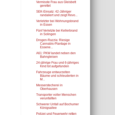
Vermisste Frau aus Gleisbett
gerettet
SEK-Einsatz: 42-Jähriger
randaliert und zeigt Revo...
Verletzter bei Wohnungsbrand
in Essen
Fünf Verletzte bei Kellerbrand
in Solingen
Drogen-Razzia: Riesige
Cannabis-Plantage in
Essene...
A61: PKW landet neben den
Bahngleisen
24-jährige Frau und 6-jähriges
Kind tot aufgefunden
Fahrzeuge entwurzelten
Bäume und schleuderten in
M...
Messerstecherei in
Oberhausen
Transporter voller Menschen
verunfallten
Schwerer Unfall auf Bochumer
Königsallee
Polizei und Feuerwehr retten