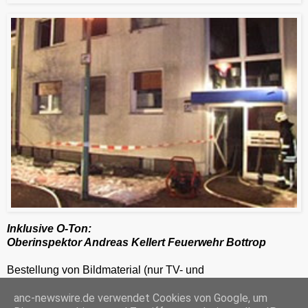
Inklusive O-Ton:
Oberinspektor
Andreas Kellert
Feuerwehr Bottrop
Bestellung von Bildmaterial (nur TV- und
Zeitungsredaktionen) 24h unter 0201-2486281
anc-newswire.de verwendet Cookies von Google, um
ANC-NEWS-TELEVISION GmbH, Kruppstraße 82 – 100, 45145 Essen, HRB 12411, Amtsgericht Essen, Geschäftsführer: C. Anhuth