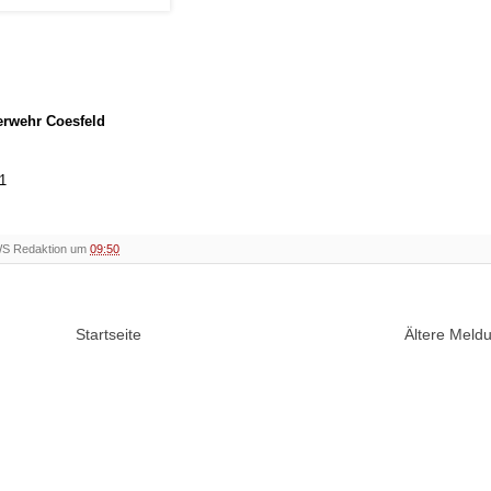
uerwehr Coesfeld
81
WS Redaktion um
09:50
Startseite
Ältere Mel