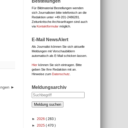
Bestellungen
Für Bildmaterial Bestellungen wenden
sich Journalisten bitte telefonisch an die
Redaktion unter
+49-201-2486281.
Zeitunkritsche Archivanfragen sind auch
via
Kontaktformular
möglich.
E-Mail NewsAlert
Als Journalist können Sie sich aktuelle
Meldungen mit Vorschaubildern
automatisch als E-Mail schicken lassen.
Hier
können Sie sich eintragen. Bitte
geben Sie Ihre Redaktion mit an.
Hinweise zum
Datenschutz
.
Meldungsarchiv
dungen ►
Meldung suchen
►
2026
( 283 )
►
2025
( 470 )