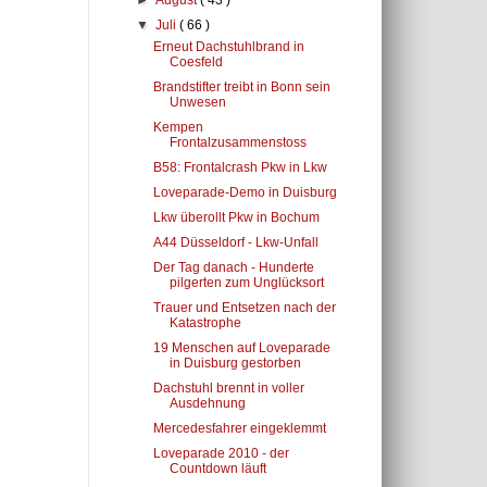
►
August
( 43 )
▼
Juli
( 66 )
Erneut Dachstuhlbrand in
Coesfeld
Brandstifter treibt in Bonn sein
Unwesen
Kempen
Frontalzusammenstoss
B58: Frontalcrash Pkw in Lkw
Loveparade-Demo in Duisburg
Lkw überollt Pkw in Bochum
A44 Düsseldorf - Lkw-Unfall
Der Tag danach - Hunderte
pilgerten zum Unglücksort
Trauer und Entsetzen nach der
Katastrophe
19 Menschen auf Loveparade
in Duisburg gestorben
Dachstuhl brennt in voller
Ausdehnung
Mercedesfahrer eingeklemmt
Loveparade 2010 - der
Countdown läuft