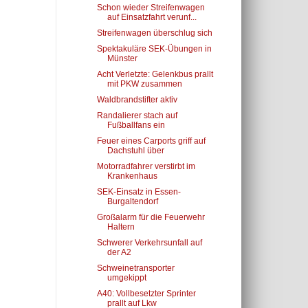
Schon wieder Streifenwagen
auf Einsatzfahrt verunf...
Streifenwagen überschlug sich
Spektakuläre SEK-Übungen in
Münster
Acht Verletzte: Gelenkbus prallt
mit PKW zusammen
Waldbrandstifter aktiv
Randalierer stach auf
Fußballfans ein
Feuer eines Carports griff auf
Dachstuhl über
Motorradfahrer verstirbt im
Krankenhaus
SEK-Einsatz in Essen-
Burgaltendorf
Großalarm für die Feuerwehr
Haltern
Schwerer Verkehrsunfall auf
der A2
Schweinetransporter
umgekippt
A40: Vollbesetzter Sprinter
prallt auf Lkw