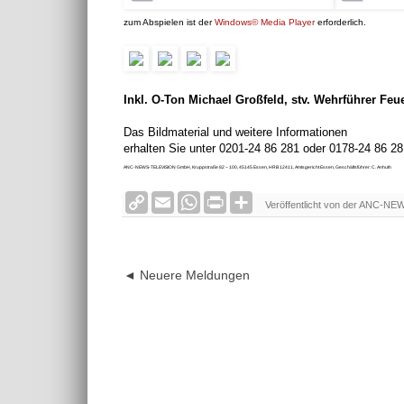
zum Abspielen ist der
Windows© Media Player
erforderlich.
Inkl. O-Ton Michael Großfeld, stv. Wehrführer Fe
Das Bildmaterial und weitere Informationen
erhalten Sie unter 0201-24 86 281 oder 0178-24 86 2
ANC-NEWS-TELEVISION GmbH, Kruppstraße 82 – 100, 45145 Essen, HRB 12411, Amtsgericht Essen, Geschäftsführer: C. Anhuth
C
E
W
P
S
Veröffentlicht von der ANC-NE
o
m
h
r
h
p
a
a
i
a
y
i
t
n
r
L
l
s
t
e
i
A
F
◄ Neuere Meldungen
n
p
r
k
p
i
e
n
d
l
y