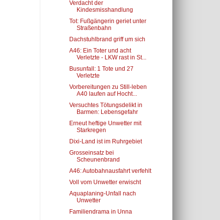
Verdacht der
Kindesmisshandlung
Tot: Fußgängerin geriet unter
Straßenbahn
Dachstuhlbrand griff um sich
A46: Ein Toter und acht
Verletzte - LKW rast in St...
Busunfall: 1 Tote und 27
Verletzte
Vorbereitungen zu Still-leben
A40 laufen auf Hocht...
Versuchtes Tötungsdelikt in
Barmen: Lebensgefahr
Erneut heftige Unwetter mit
Starkregen
Dixi-Land ist im Ruhrgebiet
Grosseinsatz bei
Scheunenbrand
A46: Autobahnausfahrt verfehlt
Voll vom Unwetter erwischt
Aquaplaning-Unfall nach
Unwetter
Familiendrama in Unna