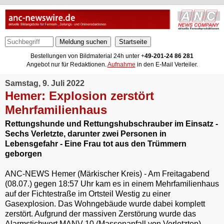
Meldung suchen
Bestellungen von Bildmaterial 24h unter +
49-201-24 86 281
Angebot nur für Redaktionen.
Aufnahme
in den E-Mail Verteiler.
Samstag, 9. Juli 2022
Hemer: Explosion zerstört
Mehrfamilienhaus
Rettungshunde und Rettungshubschrauber im Einsatz -
Sechs Verletzte, darunter zwei Personen in
Lebensgefahr - Eine Frau tot aus den Trümmern
geborgen
ANC-NEWS Hemer (Märkischer Kreis) - Am Freitagabend
(08.07.) gegen 18:57 Uhr kam es in einem Mehrfamilienhaus
auf der Fichtestraße im Ortsteil Westig zu einer
Gasexplosion. Das Wohngebäude wurde dabei komplett
zerstört. Aufgrund der massiven Zerstörung wurde das
Alarmstichwort MANV 10 (Massenanfall von Verletzten)