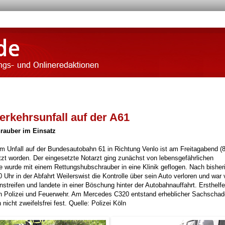
erkehrsunfall auf der A61
hrauber im Einsatz
 Unfall auf der Bundesautobahn 61 in Richtung Venlo ist am Freitagabend (8
t worden. Der eingesetzte Notarzt ging zunächst von lebensgefährlichen
e wurde mit einem Rettungshubschrauber in eine Klinik geflogen. Nach bisher
Uhr in der Abfahrt Weilerswist die Kontrolle über sein Auto verloren und war 
reifen und landete in einer Böschung hinter der Autobahnauffahrt. Ersthelfe
on Polizei und Feuerwehr. Am Mercedes C320 entstand erheblicher Sachscha
 nicht zweifelsfrei fest. Quelle: Polizei Köln