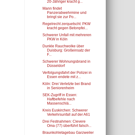
20-Jähriger kracht g...
Mann findet
Panzerabwehrmine und
bringt sie zur Po...
Regelrecht zerquetscht: PKW
kracht gegen Betonpfei...
Schwerer Unfall mit mehreren
PKW in Köln
Dunkle Rauchwolke über
Duisburg: Großeinsatz der
F...
Schwerer Wohnungsbrand in
Düsseldorf
Verfolgungsfahrt der Polizei in
Essen endete mit z...
Köln: Drei Verletzte bei Brand
in Seniorenheim
SEK-Zugriff in Essen:
Haftbefehle nach
Massenschlä...
Kreis Euskirchen: Schwerer
Verkehrsunfall auf der A61
Drei Festnahmen: Clevere
Oma (77) überführt falsch...
Braunkohletagebau Garzweiler