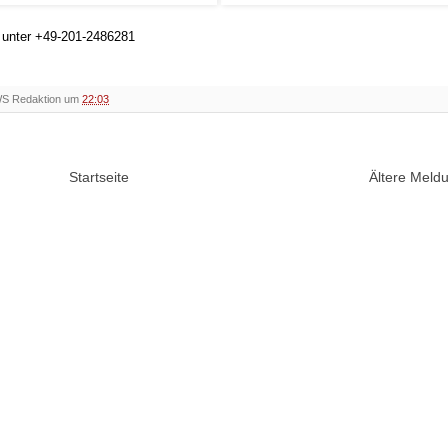
h unter +49-201-2486281
WS Redaktion um
22:03
Startseite
Ältere Mel