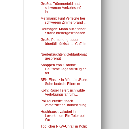
Großes Trümmerfeld nach
schwerem Verkehrsunfall
in...
Mettmann: Fünf Verletzte bei
schwerem Zimmerbrand ...
Dormagen: Mann auf offener
Straße niedergeschossen
Große Personengruppe
überfällt türkisches Café in
...
Niederkrüchten: Geldautomat
gesprengt
Shoppen trotz Corona:
Deutsche Tagesausflügler
rei...
SEK-Einsatz in Mülheim/Ruhr:
Sohn bedroht Eltern m...
Köln: Raser liefert sich wilde
Verfolgungsfahrt mi...
Polizei ermittelt nach
vorsätzlicher Brandstiftung...
Hochhaus evakuiert in
Leverkusen: Ein Toter bei
Wo...
Tödlicher PKW-Unfall in Köln: