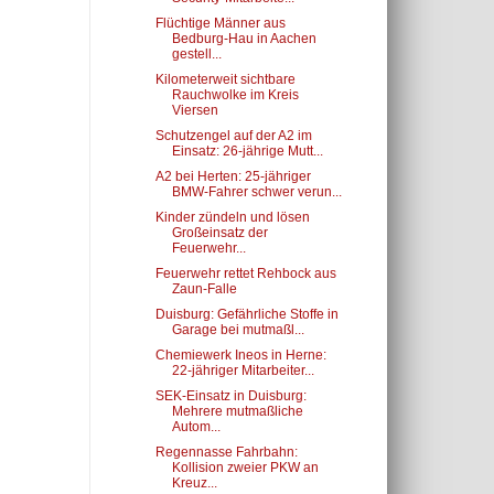
Flüchtige Männer aus
Bedburg-Hau in Aachen
gestell...
Kilometerweit sichtbare
Rauchwolke im Kreis
Viersen
Schutzengel auf der A2 im
Einsatz: 26-jährige Mutt...
A2 bei Herten: 25-jähriger
BMW-Fahrer schwer verun...
Kinder zündeln und lösen
Großeinsatz der
Feuerwehr...
Feuerwehr rettet Rehbock aus
Zaun-Falle
Duisburg: Gefährliche Stoffe in
Garage bei mutmaßl...
Chemiewerk Ineos in Herne:
22-jähriger Mitarbeiter...
SEK-Einsatz in Duisburg:
Mehrere mutmaßliche
Autom...
Regennasse Fahrbahn:
Kollision zweier PKW an
Kreuz...