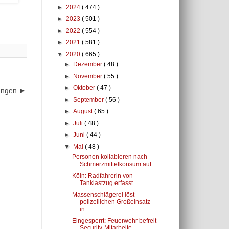
►
2024
( 474 )
►
2023
( 501 )
►
2022
( 554 )
►
2021
( 581 )
▼
2020
( 665 )
►
Dezember
( 48 )
►
November
( 55 )
►
Oktober
( 47 )
dungen ►
►
September
( 56 )
►
August
( 65 )
►
Juli
( 48 )
►
Juni
( 44 )
▼
Mai
( 48 )
Personen kollabieren nach
Schmerzmittelkonsum auf ...
Köln: Radfahrerin von
Tanklastzug erfasst
Massenschlägerei löst
polizeilichen Großeinsatz
in...
Eingesperrt: Feuerwehr befreit
Security-Mitarbeite...