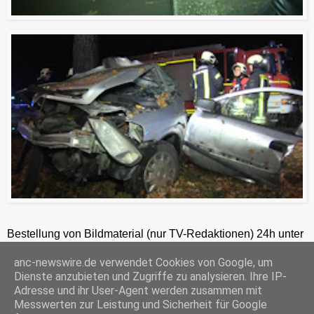
Bestellung von Bildmaterial (nur TV-Redaktionen) 24h unter
+49-201-2486281
anc-newswire.de verwendet Cookies von Google, um
ANC-NEWS-TELEVISION GmbH, Kruppstraße 82 – 100, 45145 Essen, HRB 12411, Amtsgericht Essen, Geschäftsführer: C. Anhuth
Dienste anzubieten und Zugriffe zu analysieren. Ihre IP-
C
E
W
P
S
Adresse und ihr User-Agent werden zusammen mit
o
m
h
r
h
Messwerten zur Leistung und Sicherheit für Google
p
a
a
i
a