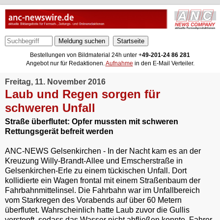
Meldung suchen
Bestellungen von Bildmaterial 24h unter +
49-201-24 86 281
Angebot nur für Redaktionen.
Aufnahme
in den E-Mail Verteiler.
Freitag, 11. November 2016
Laub und Regen sorgen für
schweren Unfall
Straße überflutet: Opfer mussten mit schweren
Rettungsgerät befreit werden
ANC-NEWS Gelsenkirchen - In der Nacht kam es an der
Kreuzung Willy-Brandt-Allee und Emscherstraße in
Gelsenkirchen-Erle zu einem tückischen Unfall. Dort
kollidierte ein Wagen frontal mit einem Straßenbaum der
Fahrbahnmittelinsel. Die Fahrbahn war im Unfallbereich
vom Starkregen des Vorabends auf über 60 Metern
überflutet. Wahrscheinlich hatte Laub zuvor die Gullis
verstopft, sodass das Wasser nicht abfließen konnte. Fahrer