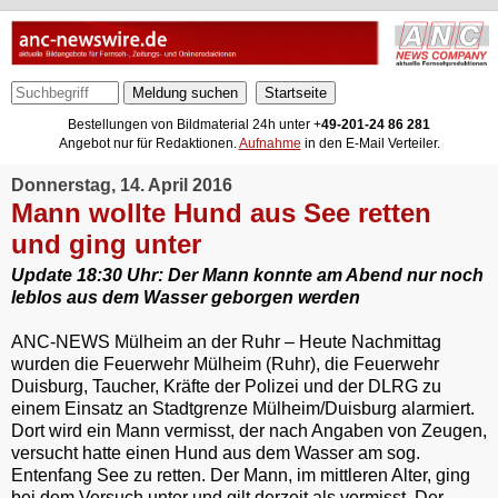
Meldung suchen
Bestellungen von Bildmaterial 24h unter +
49-201-24 86 281
Angebot nur für Redaktionen.
Aufnahme
in den E-Mail Verteiler.
Donnerstag, 14. April 2016
Mann wollte Hund aus See retten
und ging unter
Update 18:30 Uhr: Der Mann konnte am Abend nur noch
leblos aus dem Wasser geborgen werden
ANC-NEWS Mülheim an der Ruhr – Heute Nachmittag
wurden die Feuerwehr Mülheim (Ruhr), die Feuerwehr
Duisburg, Taucher, Kräfte der Polizei und der DLRG zu
einem Einsatz an Stadtgrenze Mülheim/Duisburg alarmiert.
Dort wird ein Mann vermisst, der nach Angaben von Zeugen,
versucht hatte einen Hund aus dem Wasser am sog.
Entenfang See zu retten. Der Mann, im mittleren Alter, ging
bei dem Versuch unter und gilt derzeit als vermisst. Der