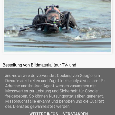
Bestellung von Bildmaterial (nur TV- und
Zeitungsredaktionen) 24h unter +49-201-2486281
anc-newswire.de verwendet Cookies von Google, um
ANC-NEWS-TELEVISION GmbH, Kruppstraße 82 – 100, 45145 Essen, HRB 12411, Amtsgericht Essen, Geschäftsführer: C. Anhuth
Dienste anzubieten und Zugriffe zu analysieren. Ihre IP-
C
E
W
P
S
Adresse und ihr User-Agent werden zusammen mit
o
m
h
r
h
Messwerten zur Leistung und Sicherheit für Google
p
a
a
i
a
freigegeben. So können Nutzungsstatistiken generiert,
y
i
t
n
r
Missbrauchsfälle erkannt und behoben und die Qualität
‹
›
L
l
s
t
e
Startseite
i
A
F
des Dienstes gewährleistet werden.
n
p
r
WEITERE INFOS
VERSTANDEN
k
p
i
© ANC-NEWS |
Impressum
mit der
Datenschutzerklärung