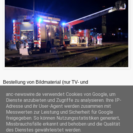
Bestellung von Bildmaterial (nur TV- und
Zeitungsredaktionen) 24h unter +49-201-2486281
anc-newswire.de verwendet Cookies von Google, um
ANC-NEWS-TELEVISION GmbH, Kruppstraße 82 – 100, 45145 Essen, HRB 12411, Amtsgericht Essen, Geschäftsführer: C. Anhuth
Dienste anzubieten und Zugriffe zu analysieren. Ihre IP-
C
E
W
P
S
Adresse und ihr User-Agent werden zusammen mit
o
m
h
r
h
Messwerten zur Leistung und Sicherheit für Google
p
a
a
i
a
freigegeben. So können Nutzungsstatistiken generiert,
y
i
t
n
r
Missbrauchsfälle erkannt und behoben und die Qualität
‹
›
L
l
s
t
e
Startseite
i
A
F
des Dienstes gewährleistet werden.