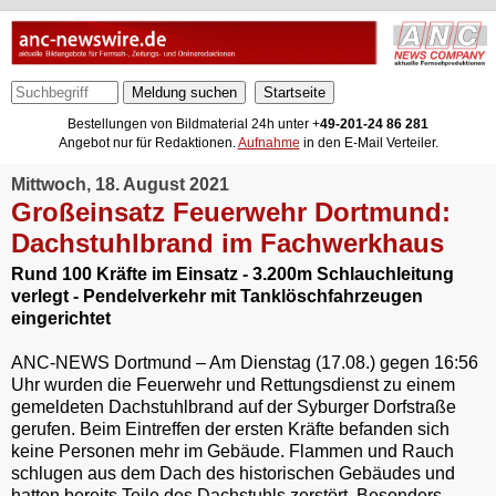
Meldung suchen
Bestellungen von Bildmaterial 24h unter +
49-201-24 86 281
Angebot nur für Redaktionen.
Aufnahme
in den E-Mail Verteiler.
Mittwoch, 18. August 2021
Großeinsatz Feuerwehr Dortmund:
Dachstuhlbrand im Fachwerkhaus
Rund 100 Kräfte im Einsatz - 3.200m Schlauchleitung
verlegt - Pendelverkehr mit Tanklöschfahrzeugen
eingerichtet
ANC-NEWS Dortmund – Am Dienstag (17.08.) gegen 16:56
Uhr wurden die Feuerwehr und Rettungsdienst zu einem
gemeldeten Dachstuhlbrand auf der Syburger Dorfstraße
gerufen. Beim Eintreffen der ersten Kräfte befanden sich
keine Personen mehr im Gebäude. Flammen und Rauch
schlugen aus dem Dach des historischen Gebäudes und
hatten bereits Teile des Dachstuhls zerstört. Besonders