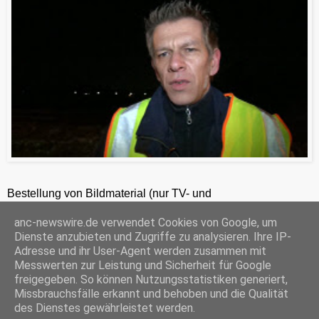
Bestellung von Bildmaterial (nur TV- und
Zeitungsredaktionen) 24h unter +49-201-2486281
anc-newswire.de verwendet Cookies von Google, um
ANC-NEWS-TELEVISION GmbH, Kruppstraße 82 – 100, 45145 Essen, HRB 12411, Amtsgericht Essen, Geschäftsführer: C. Anhuth
Dienste anzubieten und Zugriffe zu analysieren. Ihre IP-
C
E
W
P
S
Adresse und ihr User-Agent werden zusammen mit
o
m
h
r
h
Messwerten zur Leistung und Sicherheit für Google
p
a
a
i
a
freigegeben. So können Nutzungsstatistiken generiert,
y
i
t
n
r
Missbrauchsfälle erkannt und behoben und die Qualität
‹
›
L
l
s
t
e
Startseite
i
A
F
des Dienstes gewährleistet werden.
n
p
r