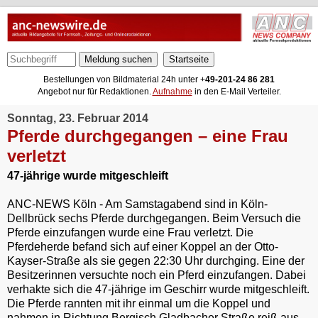
Meldung suchen
Bestellungen von Bildmaterial 24h unter +
49-201-24 86 281
Angebot nur für Redaktionen.
Aufnahme
in den E-Mail Verteiler.
Sonntag, 23. Februar 2014
Pferde durchgegangen – eine Frau
verletzt
47-jährige wurde mitgeschleift
ANC-NEWS Köln - Am Samstagabend sind in Köln-
Dellbrück sechs Pferde durchgegangen. Beim Versuch die
Pferde einzufangen wurde eine Frau verletzt. Die
Pferdeherde befand sich auf einer Koppel an der Otto-
Kayser-Straße als sie gegen 22:30 Uhr durchging. Eine der
Besitzerinnen versuchte noch ein Pferd einzufangen. Dabei
verhakte sich die 47-jährige im Geschirr wurde mitgeschleift.
Die Pferde rannten mit ihr einmal um die Koppel und
nahmen in Richtung Bergisch Gladbacher Straße reiß aus.