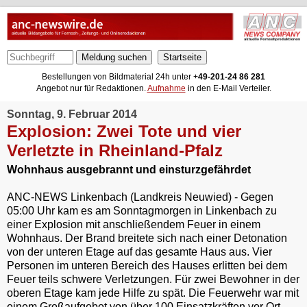
Meldung suchen
Bestellungen von Bildmaterial 24h unter +
49-201-24 86 281
Angebot nur für Redaktionen.
Aufnahme
in den E-Mail Verteiler.
Sonntag, 9. Februar 2014
Explosion: Zwei Tote und vier
Verletzte in Rheinland-Pfalz
Wohnhaus ausgebrannt und einsturzgefährdet
ANC-NEWS Linkenbach (Landkreis Neuwied) - Gegen
05:00 Uhr kam es am Sonntagmorgen in Linkenbach zu
einer Explosion mit anschließendem Feuer in einem
Wohnhaus. Der Brand breitete sich nach einer Detonation
von der unteren Etage auf das gesamte Haus aus. Vier
Personen im unteren Bereich des Hauses erlitten bei dem
Feuer teils schwere Verletzungen. Für zwei Bewohner in der
oberen Etage kam jede Hilfe zu spät. Die Feuerwehr war mit
einem Großaufgebot von über 100 Einsatzkräften vor Ort.