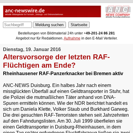
Meldung suchen
Bestellungen von Bildmaterial 24h unter +
49-201-24 86 281
Angebot nur für Redaktionen.
Aufnahme
in den E-Mail Verteiler.
Dienstag, 19. Januar 2016
Altersvorsorge der letzten RAF-
Flüchtigen am Ende?
Rheinhausener RAF-Panzerknacker bei Bremen aktiv
ANC-NEWS Duisburg. Ein halbes Jahr nach einem
missglückten Überfall auf einen Geldtransporter in Stuhr, hat
die Polizei die mutmaßlichen Täter anhand von DNA-
Spuren ermitteln können. Wie der NDR berichtet handelt es
sich um Daniela Klette, Volker Staub und Burkhard Garweg.
Die drei gesuchten RAF-Terroristen stehen seit Jahrzehnten
auf den Fahndungslisten. Am 30. Juli 1999 überfielen sie
einen Geldtransporter in Duisburg-Rheinhausen, in dem
einen Tag später gefundenen Fluchtfahrzeug ließen sie zwei