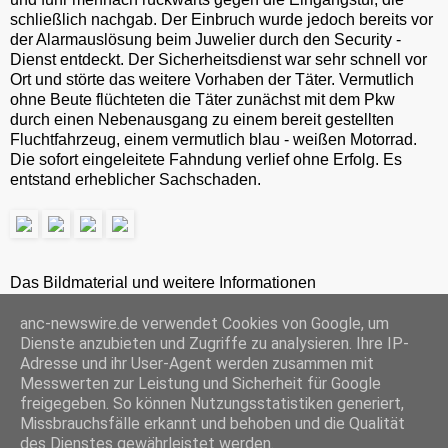
schließlich nachgab. Der Einbruch wurde jedoch bereits vor
der Alarmauslösung beim Juwelier durch den Security -
Dienst entdeckt. Der Sicherheitsdienst war sehr schnell vor
Ort und störte das weitere Vorhaben der Täter. Vermutlich
ohne Beute flüchteten die Täter zunächst mit dem Pkw
durch einen Nebenausgang zu einem bereit gestellten
Fluchtfahrzeug, einem vermutlich blau - weißen Motorrad.
Die sofort eingeleitete Fahndung verlief ohne Erfolg. Es
entstand erheblicher Sachschaden.
Das Bildmaterial und weitere Informationen
erhalten Sie unter 0201-24 86 281 oder 0178-24 86 281
anc-newswire.de verwendet Cookies von Google, um
ANC-NEWS-TELEVISION GmbH, Kruppstraße 82 – 100, 45145 Essen, HRB 12411, Amtsgericht Essen, Geschäftsführer: C. Anhuth
Dienste anzubieten und Zugriffe zu analysieren. Ihre IP-
C
E
W
P
S
Adresse und ihr User-Agent werden zusammen mit
o
m
h
r
h
Messwerten zur Leistung und Sicherheit für Google
p
a
a
i
a
freigegeben. So können Nutzungsstatistiken generiert,
y
i
t
n
r
Missbrauchsfälle erkannt und behoben und die Qualität
‹
›
L
l
s
t
e
Startseite
i
A
F
des Dienstes gewährleistet werden.