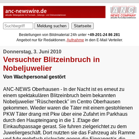
Meldung suchen
Bestellungen von Bildmaterial 24h unter +
49-201-24 86 281
Angebot nur für Redaktionen.
Aufnahme
in den E-Mail Verteiler.
Donnerstag, 3. Juni 2010
Versuchter Blitzeinbruch in
Nobeljuwelier
Von Wachpersonal gestört
ANC-NEWS Oberhausen - In der Nacht ist es erneut zu
einem spektakulären Blitzeinbruch beim bekannten
Nobeljuwelier "Rüschenbeck" im Centro Oberhausen
gekommen. Wieder waren die Täter mit einem gestohlenen
PKW Täter drang mit Pkw über eine Zufahrt im Parkhaus
durch den Haupteingang in die 1 .Etage der
Einkaufspassage gerast. Sie fuhren zielgerichtet zu dem
Juweliergeschäft. Dort nutzten sie das Fahrzeug als Ramme
und fuhr mehrfach rückwärts gegen die Eingangstür, die