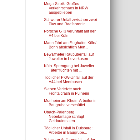
Mega-Streik: Großes
Verkehrschaos in NRW
ausgeblieben
Schwerer Unfall zwischen zwei
Pkw und Radfahrer in...
Porsche GT3 verunfallt auf der
A4 bei Köln
Mann fährt am Flughafen Köln/
Bonn absichtlich Men...
Bewaffneter Raubüberfall auf
Juwelier in Leverkusen
Köln: Sprengung bei Juwelier -
Täter flüchten mit ...
Tödlicher PKW-Unfall auf der
A44 bei Meerbusch
Sieben Verletzte nach
Frontalcrash in Pulheim
Monheim am Rhein: Arbeiter in
Baugrube verschüttet
Übach-Palenberg:
Nebelanlage schlägt
Geldautomaten...
Tödlicher Unfall in Duisburg:
Arbeiter in Baugrube...
Schwerer Auffahrunfall auf der