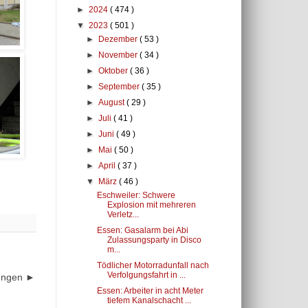
►
2024
( 474 )
▼
2023
( 501 )
►
Dezember
( 53 )
►
November
( 34 )
►
Oktober
( 36 )
►
September
( 35 )
►
August
( 29 )
►
Juli
( 41 )
►
Juni
( 49 )
►
Mai
( 50 )
►
April
( 37 )
▼
März
( 46 )
Eschweiler: Schwere
Explosion mit mehreren
Verletz...
Essen: Gasalarm bei Abi
Zulassungsparty in Disco
m...
Tödlicher Motorradunfall nach
Verfolgungsfahrt in ...
dungen ►
Essen: Arbeiter in acht Meter
tiefem Kanalschacht ...