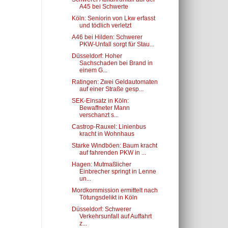
A45 bei Schwerte
Köln: Seniorin von Lkw erfasst
und tödlich verletzt
A46 bei Hilden: Schwerer
PKW-Unfall sorgt für Stau...
Düsseldorf: Hoher
Sachschaden bei Brand in
einem G...
Ratingen: Zwei Geldautomaten
auf einer Straße gesp...
SEK-Einsatz in Köln:
Bewaffneter Mann
verschanzt s...
Castrop-Rauxel: Linienbus
kracht in Wohnhaus
Starke Windböen: Baum kracht
auf fahrenden PKW in ...
Hagen: Mutmaßlicher
Einbrecher springt in Lenne
un...
Mordkommission ermittelt nach
Tötungsdelikt in Köln
Düsseldorf: Schwerer
Verkehrsunfall auf Auffahrt
z...