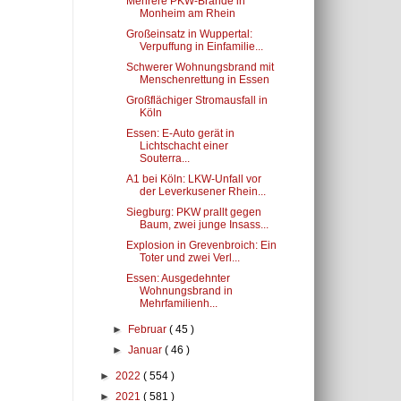
Mehrere PKW-Brände in
Monheim am Rhein
Großeinsatz in Wuppertal:
Verpuffung in Einfamilie...
Schwerer Wohnungsbrand mit
Menschenrettung in Essen
Großflächiger Stromausfall in
Köln
Essen: E-Auto gerät in
Lichtschacht einer
Souterra...
A1 bei Köln: LKW-Unfall vor
der Leverkusener Rhein...
Siegburg: PKW prallt gegen
Baum, zwei junge Insass...
Explosion in Grevenbroich: Ein
Toter und zwei Verl...
Essen: Ausgedehnter
Wohnungsbrand in
Mehrfamilienh...
►
Februar
( 45 )
►
Januar
( 46 )
►
2022
( 554 )
►
2021
( 581 )