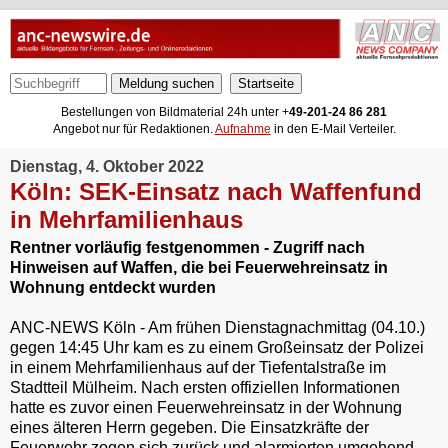
Meldung suchen
Bestellungen von Bildmaterial 24h unter +
49-201-24 86 281
Angebot nur für Redaktionen.
Aufnahme
in den E-Mail Verteiler.
Dienstag, 4. Oktober 2022
Köln: SEK-Einsatz nach Waffenfund
in Mehrfamilienhaus
Rentner vorläufig festgenommen - Zugriff nach
Hinweisen auf Waffen, die bei Feuerwehreinsatz in
Wohnung entdeckt wurden
ANC-NEWS Köln - Am frühen Dienstagnachmittag (04.10.)
gegen 14:45 Uhr kam es zu einem Großeinsatz der Polizei
in einem Mehrfamilienhaus auf der Tiefentalstraße im
Stadtteil Mülheim. Nach ersten offiziellen Informationen
hatte es zuvor einen Feuerwehreinsatz in der Wohnung
eines älteren Herrn gegeben. Die Einsatzkräfte der
Feuerwehr zogen sich zurück und alarmierten umgehend