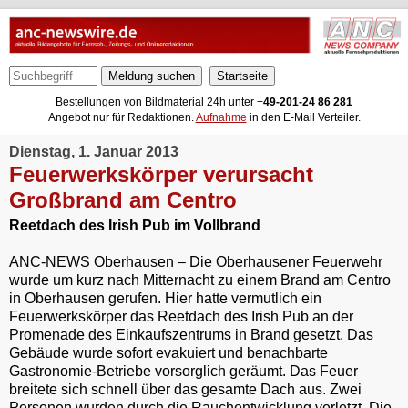
Meldung suchen
Bestellungen von Bildmaterial 24h unter +
49-201-24 86 281
Angebot nur für Redaktionen.
Aufnahme
in den E-Mail Verteiler.
Dienstag, 1. Januar 2013
Feuerwerkskörper verursacht
Großbrand am Centro
Reetdach des Irish Pub im Vollbrand
ANC-NEWS Oberhausen – Die Oberhausener Feuerwehr
wurde um kurz nach Mitternacht zu einem Brand am Centro
in Oberhausen gerufen. Hier hatte vermutlich ein
Feuerwerkskörper das Reetdach des Irish Pub an der
Promenade des Einkaufszentrums in Brand gesetzt. Das
Gebäude wurde sofort evakuiert und benachbarte
Gastronomie-Betriebe vorsorglich geräumt. Das Feuer
breitete sich schnell über das gesamte Dach aus. Zwei
Personen wurden durch die Rauchentwicklung verletzt. Die