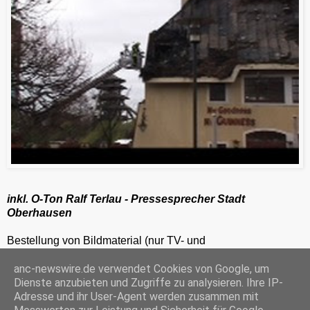
inkl. O-Ton Ralf Terlau - Pressesprecher Stadt
Oberhausen
Bestellung von Bildmaterial (nur TV- und
Zeitungsredaktionen) 24h unter 0201-2486281
anc-newswire.de verwendet Cookies von Google, um
ANC-NEWS-TELEVISION GmbH, Kruppstraße 82 – 100, 45145 Essen, HRB 12411, Amtsgericht Essen, Geschäftsführer: C. Anhuth
Dienste anzubieten und Zugriffe zu analysieren. Ihre IP-
C
E
W
P
S
Adresse und ihr User-Agent werden zusammen mit
o
m
h
r
h