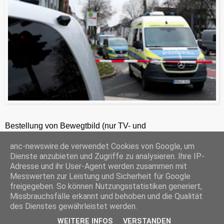
Bestellung von Bewegtbild (nur TV- und
Zeitungsredaktionen) 24h unter +49-201-2486281
anc-newswire.de verwendet Cookies von Google, um
ANC-NEWS-TELEVISION GmbH, Laaksweg 7, 45359 Essen, HRB 12411, Amtsgericht Essen, Geschäftsführer: C. Anhuth
Dienste anzubieten und Zugriffe zu analysieren. Ihre IP-
C
E
W
P
S
Adresse und ihr User-Agent werden zusammen mit
o
m
h
r
h
Messwerten zur Leistung und Sicherheit für Google
p
a
a
i
a
freigegeben. So können Nutzungsstatistiken generiert,
y
i
t
n
r
Missbrauchsfälle erkannt und behoben und die Qualität
‹
›
L
l
s
t
e
Startseite
i
A
F
des Dienstes gewährleistet werden.
n
p
r
k
p
i
WEITERE INFOS
VERSTANDEN
© ANC-NEWS |
Impressum
mit der
Datenschutzerklärung