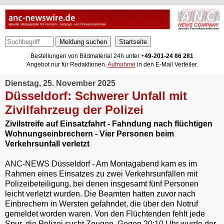
Meldung suchen
Bestellungen von Bildmaterial 24h unter +
49-201-24 86 281
Angebot nur für Redaktionen.
Aufnahme
in den E-Mail Verteiler.
Dienstag, 25. November 2025
Düsseldorf: Schwerer Unfall mit
Zivilfahrzeug der Polizei
Zivilstreife auf Einsatzfahrt - Fahndung nach flüchtigen
Wohnungseinbrechern - Vier Personen beim
Verkehrsunfall verletzt
ANC-NEWS Düsseldorf - Am Montagabend kam es im
Rahmen eines Einsatzes zu zwei Verkehrsunfällen mit
Polizeibeteiligung, bei denen insgesamt fünf Personen
leicht verletzt wurden. Die Beamten hatten zuvor nach
Einbrechern in Wersten gefahndet, die über den Notruf
gemeldet worden waren. Von den Flüchtenden fehlt jede
Spur, die Polizei sucht Zeugen. Gegen 20:10 Uhr wurde der