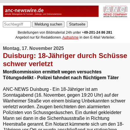
Meldung suchen
Bestellungen von Bildmaterial 24h unter +
49-201-24 86 281
Angebot nur für Redaktionen.
Aufnahme
in den E-Mail Verteiler.
Montag, 17. November 2025
Duisburg: 18-Jähriger durch Schüsse
schwer verletzt
Mordkommission ermittelt wegen versuchtes
Tötungsdelikt - Polizei fahndet nach flüchtigem Täter
ANC-NEWS Duisburg - Ein 18-Jähriger ist am
Sonntagabend (16. November, gegen 19:20 Uhr) auf der
Wanheimer Straße von einem bislang Unbekannten schwer
verletzt worden. Zeugen berichteten den alarmierten
Polizisten von Schussgeräuschen. Ein dunkel gekleideter
Mann sei dann in die Sichenhausstraße in Richtung
Heerstraße gerannt. Ein Notarzt kümmerte sich um den 18-
Jährigen vor Ort; er wurde anschließend zur stationären