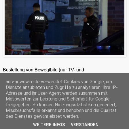
Bestellung von Bewegtbild (nur TV- und
Zeitungsredaktionen) 24h unter +49-201-2486281
anc-newswire.de verwendet Cookies von Google, um
ANC-NEWS-TELEVISION GmbH, Laaksweg 7, 45359 Essen, HRB 12411, Amtsgericht Essen, Geschäftsführer: C. Anhuth
Dienste anzubieten und Zugriffe zu analysieren. Ihre IP-
C
E
W
P
S
Adresse und ihr User-Agent werden zusammen mit
o
m
h
r
h
Messwerten zur Leistung und Sicherheit für Google
p
a
a
i
a
freigegeben. So können Nutzungsstatistiken generiert,
y
i
t
n
r
Missbrauchsfälle erkannt und behoben und die Qualität
‹
›
L
l
s
t
e
Startseite
i
A
F
des Dienstes gewährleistet werden.
n
p
r
k
p
i
WEITERE INFOS
VERSTANDEN
© ANC-NEWS |
Impressum
mit der
Datenschutzerklärung