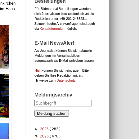
Bestellungen
enkirchen
 im Haus
Für Bildmaterial Bestellungen wenden
sich Journalisten bitte telefonisch an die
Redaktion unter
+49-201-2486281.
Zeitunkritsche Archivanfragen sind auch
via
Kontaktformular
möglich.
E-Mail NewsAlert
Als Journalist können Sie sich aktuelle
Meldungen mit Vorschaubildern
automatisch als E-Mail schicken lassen.
Hier
können Sie sich eintragen. Bitte
geben Sie Ihre Redaktion mit an.
Hinweise zum
Datenschutz
.
Meldungsarchiv
Meldung suchen
►
2026
( 283 )
▼
2025
( 470 )