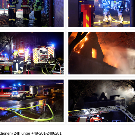
ktionen) 24h unter +49-201-2486281