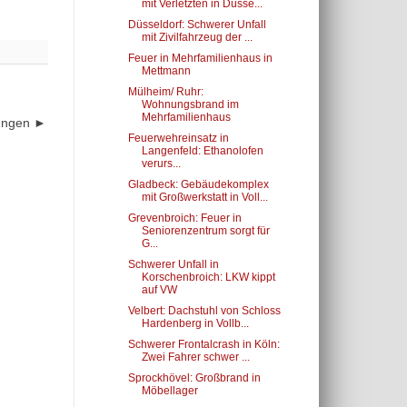
mit Verletzten in Düsse...
Düsseldorf: Schwerer Unfall
mit Zivilfahrzeug der ...
Feuer in Mehrfamilienhaus in
Mettmann
Mülheim/ Ruhr:
Wohnungsbrand im
Mehrfamilienhaus
dungen ►
Feuerwehreinsatz in
Langenfeld: Ethanolofen
verurs...
Gladbeck: Gebäudekomplex
mit Großwerkstatt in Voll...
Grevenbroich: Feuer in
Seniorenzentrum sorgt für
G...
Schwerer Unfall in
Korschenbroich: LKW kippt
auf VW
Velbert: Dachstuhl von Schloss
Hardenberg in Vollb...
Schwerer Frontalcrash in Köln:
Zwei Fahrer schwer ...
Sprockhövel: Großbrand in
Möbellager