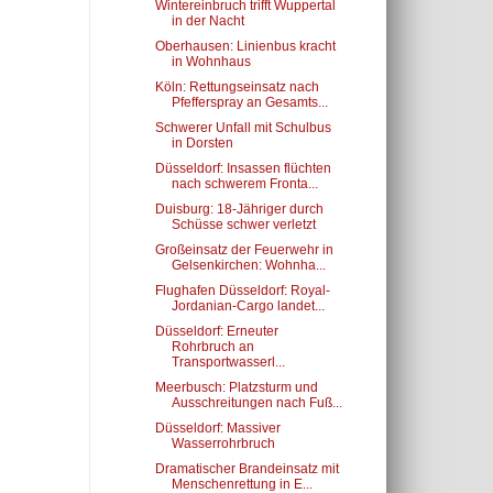
Wintereinbruch trifft Wuppertal
in der Nacht
Oberhausen: Linienbus kracht
in Wohnhaus
Köln: Rettungseinsatz nach
Pfefferspray an Gesamts...
Schwerer Unfall mit Schulbus
in Dorsten
Düsseldorf: Insassen flüchten
nach schwerem Fronta...
Duisburg: 18-Jähriger durch
Schüsse schwer verletzt
Großeinsatz der Feuerwehr in
Gelsenkirchen: Wohnha...
Flughafen Düsseldorf: Royal-
Jordanian-Cargo landet...
Düsseldorf: Erneuter
Rohrbruch an
Transportwasserl...
Meerbusch: Platzsturm und
Ausschreitungen nach Fuß...
Düsseldorf: Massiver
Wasserrohrbruch
Dramatischer Brandeinsatz mit
Menschenrettung in E...