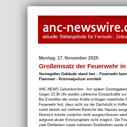
Montag, 17. November 2025
Großeinsatz der Feuerwehr i
Versiegeltes Gebäude stand leer – Feuerwehr kann
Flammen - Kriminalpolizei ermittelt
ANC-NEWS Gelsenkirchen - Am späten Sonntagabend (
Gegen 23:30 Uhr wurden zahlreiche Einsatzkräfte zur 
Bei Eintreffen der ersten Kräfte schlugen meterhoh
Feuerwehr fest, dass nicht nur der Dachstuhl in Voll
somit bereits auf mehrere Bereiche des Hauses ausge
Dennoch konnte zunächst nicht ausgeschlossen werden
aufgrund akuter Einsturzgefahr nicht möglich. Die F
zwei Drehleitern sowie mehreren Strahlrohren wurde 