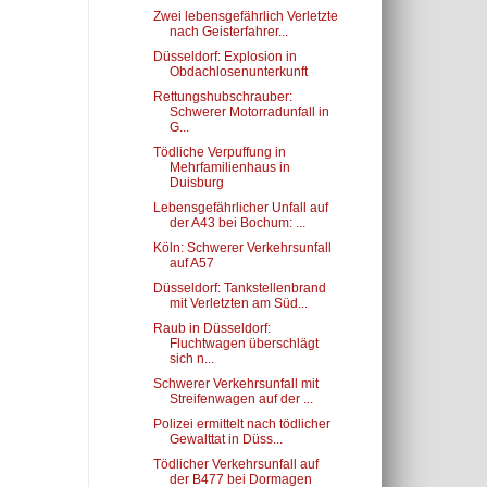
Zwei lebensgefährlich Verletzte
nach Geisterfahrer...
Düsseldorf: Explosion in
Obdachlosenunterkunft
Rettungshubschrauber:
Schwerer Motorradunfall in
G...
Tödliche Verpuffung in
Mehrfamilienhaus in
Duisburg
Lebensgefährlicher Unfall auf
der A43 bei Bochum: ...
Köln: Schwerer Verkehrsunfall
auf A57
Düsseldorf: Tankstellenbrand
mit Verletzten am Süd...
Raub in Düsseldorf:
Fluchtwagen überschlägt
sich n...
Schwerer Verkehrsunfall mit
Streifenwagen auf der ...
Polizei ermittelt nach tödlicher
Gewalttat in Düss...
Tödlicher Verkehrsunfall auf
der B477 bei Dormagen