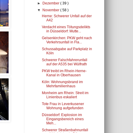
►
Dezember
( 39 )
▼
November
( 58 )
Herne: Schwerer Unfall auf der
A42
Verdacht eines Tötungsdelikts
in Düsseldorf: Mutte...
Gelsenkirchen: PKW geht nach
Verkehrsunfall in Fla...
Schussabgabe auf Parkplatz in
Köln
Schwerer Falschfahrerunfall
auf der A535 bei Wülfrath
PKW treibt im Rhein-Herne-
Kanal in Oberhausen
Köln: Wohnungsbrand im
Mehrfamilienhaus
Monheim am Rhein: Streit im
Linienbus eskaliert
Tote Frau in Leverkusener
Wohnung aufgefunden
Düsseldorf: Explosion im
Eingangsbereich eines
Meh...
Schwerer Straßenbahnunfall