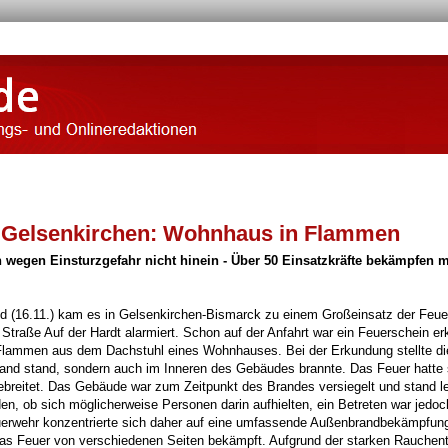
n Gelsenkirchen: Wohnhaus in Flammen
 wegen Einsturzgefahr nicht hinein - Über 50 Einsatzkräfte bekämpfen 
16.11.) kam es in Gelsenkirchen-Bismarck zu einem Großeinsatz der Feue
Straße Auf der Hardt alarmiert. Schon auf der Anfahrt war ein Feuerschein er
e Flammen aus dem Dachstuhl eines Wohnhauses. Bei der Erkundung stellte di
brand stand, sondern auch im Inneren des Gebäudes brannte. Das Feuer hatte 
breitet. Das Gebäude war zum Zeitpunkt des Brandes versiegelt und stand le
, ob sich möglicherweise Personen darin aufhielten, ein Betreten war jedoc
euerwehr konzentrierte sich daher auf eine umfassende Außenbrandbekämpfung
das Feuer von verschiedenen Seiten bekämpft. Aufgrund der starken Rauchen