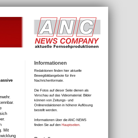
Informationen
Redaktionen finden hier aktuelle
Bewegtbildangebote für ihre
massive
Nachrichenformate.
Die Fotos auf dieser Seite dienen als
Vorschau auf das Videomaterial.
Bilder
rwehr.
können von Zeitungs- und
kennbar.
Onlineredaktionen in höherer Auflösung
e
bestellt werden.
sich
er.
Informationen über die ANC-NEWS
h
finden Sie auf den
Hauptseiten
.
. Mit
twicklung