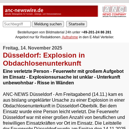
Meldung suchen
Bestellungen von Bildmaterial 24h unter +
49-201-24 86 281
Angebot nur für Redaktionen.
Aufnahme
in den E-Mail Verteiler.
Freitag, 14. November 2025
Düsseldorf: Explosion in
Obdachlosenunterkunft
Eine verletzte Person - Feuerwehr mit großem Aufgebot
im Einsatz - Explosionsursache ist unklar - Unterkunft
unbewohnbar - Risse in Wänden
ANC-NEWS Düsseldorf - Am Freitagabend (14.11.) kam es
aus bislang ungeklärter Ursache zu einer Explosion in einer
Obdachlosenunterkunft in Düsseldorf-Oberbilk. Bei dem
Einsatz wurde eine Person leicht verletzt. Die Feuerwehr
Düsseldorf war mit einer großen Anzahl von beruflichen und
freiwilligen Einsatzkräften vor Ort im Einsatz. Die Leitstelle
der Feuerwehr Düsseldorf wurde am Freitag den 14.11.2025