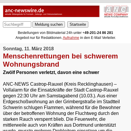
Meldung suchen
Bestellungen von Bildmaterial 24h unter +
49-201-24 86 281
Angebot nur für Redaktionen.
Aufnahme
in den E-Mail Verteiler.
Sonntag, 11. März 2018
Menschenrettungen bei schwerem
Wohnungsbrand
Zwölf Personen verletzt, davon eine schwer
ANC-NEWS Castrop-Rauxel (Kreis Recklinghausen) –
Vollalarm für die Einsatzkräfte der Stadt Castrop-Rauxel
gegen 22:30 Uhr am Samstagabend (10.03.). Aus einer
Erdgeschoßwohnung an der Grimbergstraße im Stadtteil
Schwerin schlugen Flammen, während für die Bewohner
über der betroffenen Wohnung der Fluchtweg durch den
starken Rauch versperrt blieb. Die Feuerwehr, die
mittlerweile auch von Kräften aus Dortmund unterstützt
wurde, musste mehrere Drehleitern einsetzen um die