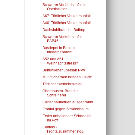
Schwerer Vorfahrtsunfall in
Oberhausen
A67: Tödlicher Verkehrsunfall
A40: Tödlicher Verkehrsunfall
Dachstuhlbrand in Bottrop
Schwerer Verkehrsunfall
BAB45
Busdepot in Bottrop
niedergebrannt
A52 und A61
Weihnachtsstress?
Betrunkener übersah Pkw
MG: "Scherben bringen Glück"
Tödlicher Verkehrsunfall
Oberhausen: Brand in
Schreinerei
Gartenbaubetrieb ausgebrannt
Frontal gegen Straßenbaum
Erster anhaltender Schneefall
im Pott
Glatteis -
Frontalzusammenstoß