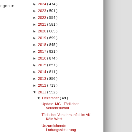
►
2024
( 474 )
dungen ►
►
2023
( 501 )
►
2022
( 554 )
►
2021
( 581 )
►
2020
( 665 )
►
2019
( 699 )
►
2018
( 845 )
►
2017
( 921 )
►
2016
( 874 )
►
2015
( 857 )
►
2014
( 811 )
►
2013
( 856 )
►
2012
( 713 )
▼
2011
( 552 )
▼
Dezember
( 49 )
Update: MG - Tödlicher
Verkehrsunfall
Tödlicher Verkehrsunfall im AK
Köln West
Unzureichende
Ladungssicherung