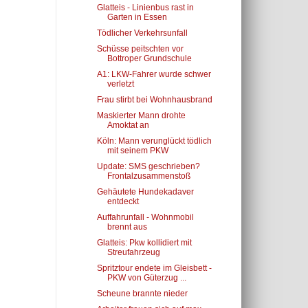
Glatteis - Linienbus rast in
Garten in Essen
Tödlicher Verkehrsunfall
Schüsse peitschten vor
Bottroper Grundschule
A1: LKW-Fahrer wurde schwer
verletzt
Frau stirbt bei Wohnhausbrand
Maskierter Mann drohte
Amoktat an
Köln: Mann verunglückt tödlich
mit seinem PKW
Update: SMS geschrieben?
Frontalzusammenstoß
Gehäutete Hundekadaver
entdeckt
Auffahrunfall - Wohnmobil
brennt aus
Glatteis: Pkw kollidiert mit
Streufahrzeug
Spritztour endete im Gleisbett -
PKW von Güterzug ...
Scheune brannte nieder