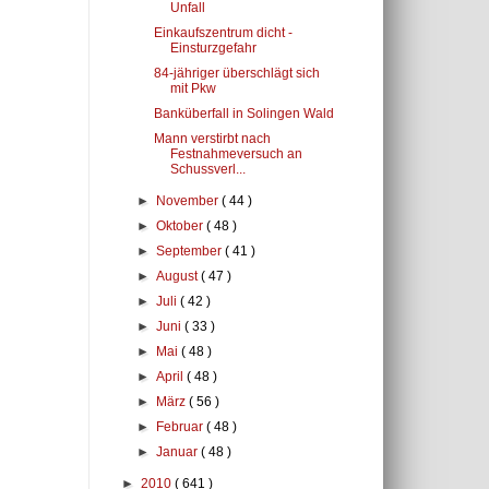
Unfall
Einkaufszentrum dicht -
Einsturzgefahr
84-jähriger überschlägt sich
mit Pkw
Banküberfall in Solingen Wald
Mann verstirbt nach
Festnahmeversuch an
Schussverl...
►
November
( 44 )
►
Oktober
( 48 )
►
September
( 41 )
►
August
( 47 )
►
Juli
( 42 )
►
Juni
( 33 )
►
Mai
( 48 )
►
April
( 48 )
►
März
( 56 )
►
Februar
( 48 )
►
Januar
( 48 )
►
2010
( 641 )