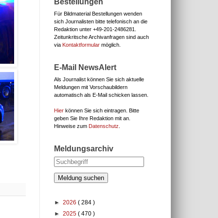
Bestellungen
Für Bildmaterial Bestellungen wenden
sich Journalisten bitte telefonisch an die
Redaktion unter
+49-201-2486281.
Zeitunkritsche Archivanfragen sind auch
via
Kontaktformular
möglich.
E-Mail NewsAlert
Als Journalist können Sie sich aktuelle
Meldungen mit Vorschaubildern
automatisch als E-Mail schicken lassen.
Hier
können Sie sich eintragen. Bitte
geben Sie Ihre Redaktion mit an.
Hinweise zum
Datenschutz
.
Meldungsarchiv
Meldung suchen
►
2026
( 284 )
►
2025
( 470 )