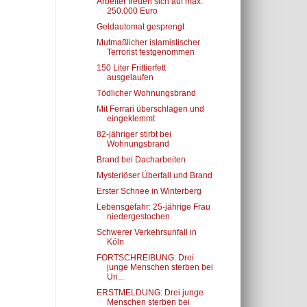
Arbeiter freuen sich auf max.
250.000 Euro
Geldautomat gesprengt
Mutmaßlicher islamistischer
Terrorist festgenommen
150 Liter Frittierfett
ausgelaufen
Tödlicher Wohnungsbrand
Mit Ferrari überschlagen und
eingeklemmt
82-jähriger stirbt bei
Wohnungsbrand
Brand bei Dacharbeiten
Mysteriöser Überfall und Brand
Erster Schnee in Winterberg
Lebensgefahr: 25-jährige Frau
niedergestochen
Schwerer Verkehrsunfall in
Köln
FORTSCHREIBUNG: Drei
junge Menschen sterben bei
Un...
ERSTMELDUNG: Drei junge
Menschen sterben bei