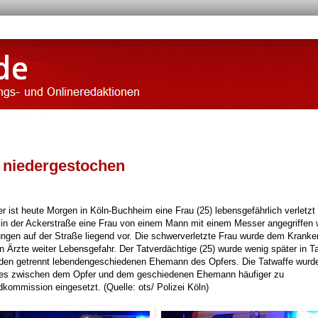
u niedergestochen
ist heute Morgen in Köln-Buchheim eine Frau (25) lebensgefährlich verletzt
 in der Ackerstraße eine Frau von einem Mann mit einem Messer angegriffen 
zungen auf der Straße liegend vor. Die schwerverletzte Frau wurde dem Krank
 Ärzte weiter Lebensgefahr. Der Tatverdächtige (25) wurde wenig später in T
 den getrennt lebendengeschiedenen Ehemann des Opfers. Die Tatwaffe wurde
m es zwischen dem Opfer und dem geschiedenen Ehemann häufiger zu
kommission eingesetzt. (Quelle: ots/ Polizei Köln)